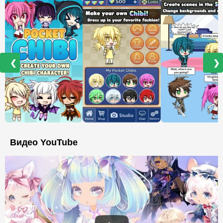
❮
❯
Видео YouTube