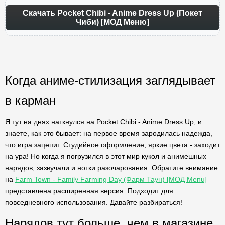
Скачать Pocket Chibi - Anime Dress Up (Покет
Чиби) [МОД Меню]
Когда аниме-стилизация заглядывает
в карман
Я тут на днях наткнулся на Pocket Chibi - Anime Dress Up, и
знаете, как это бывает: на первое время зародилась надежда,
что игра зацепит. Студийное оформление, яркие цвета - заходит
на ура! Но когда я погрузился в этот мир кукол и анимешных
нарядов, зазвучали и нотки разочарования. Обратите внимание
на
Farm Town - Family Farming Day (Фарм Таун) [МОД Menu]
—
представлена расширенная версия. Подходит для
повседневного использования. Давайте разбираться!
Нарядов тут больше, чем в магазине