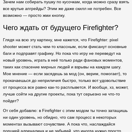
Зачем нам собирать пушку по кусочкам, когда можно сразу взять
все крутые апгрейды? Этим же даже скилл не потребен. Все
возможно — просто жми кнопку.
Чего ждать от будущего Firefighter?
Глядя на всю эту картину, мне кажется, что Firefighter: pixel
shooter может стать чем-то классным, если фиксанут основные
баги и подправят графику. Но пока что игру не переведут на
новый уровень, играть в неё только ради фановых моментов,
таких как спасение мирных людей и взрывы на каждом шагу.
Мое мнение — если засядешь за мод (он, верим, помогает), то
прокачаешься до неприличия быстро, только вот удовольствие
от процесса все равно как-то расплывется. И вообще, хз, может,
лучше сойти на другие проекты, пока тут серьезно не что-то
пойдет?
От себя добавлю: в Firefighter с этим модом ты точно затащишь
ни один уровень, но обидно, что сам процесс в некоторых
моментах вызывают сочувствие. А пока что, наслаждайся
порцией адреналина и не забывай, что иногда нужно просто