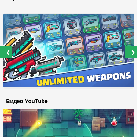
❮
❯
Видео YouTube