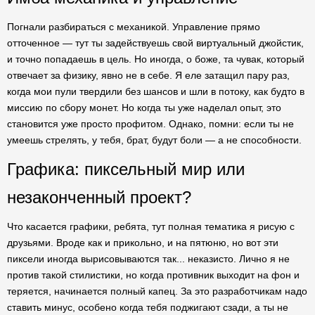
Погнали разбираться с механикой. Управление прямо
отточенное — тут ты задействуешь свой виртуальный джойстик,
и точно попадаешь в цель. Но иногда, о боже, та чувак, который
отвечает за физику, явно не в себе. Я еле затащил пару раз,
когда мои пули твердили без шансов и шли в потоку, как будто в
миссию по сбору монет. Но когда ты уже наделал опыт, это
становится уже просто профитом. Однако, помни: если ты не
умеешь стрелять, у тебя, брат, будут боли — а не способности.
Графика: пиксельный мир или
незаконченный проект?
Что касается графики, ребята, тут полная тематика я рисую с
друзьями. Вроде как и прикольно, и на пятюню, но вот эти
пиксели иногда вырисовываются так... неказисто. Лично я не
против такой стилистики, но когда противник выходит на фон и
теряется, начинается полный капец. За это разработчикам надо
ставить минус, особено когда тебя поджигают сзади, а ты не