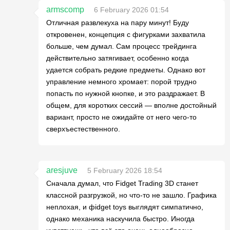
armscomp
6 February 2026 01:54
Отличная развлекуха на пару минут! Буду
откровенен, концепция с фигурками захватила
больше, чем думал. Сам процесс трейдинга
действительно затягивает, особенно когда
удается собрать редкие предметы. Однако вот
управление немного хромает: порой трудно
попасть по нужной кнопке, и это раздражает. В
общем, для коротких сессий — вполне достойный
вариант, просто не ожидайте от него чего-то
сверхъестественного.
aresjuve
5 February 2026 18:54
Сначала думал, что Fidget Trading 3D станет
классной разгрузкой, но что-то не зашло. Графика
неплохая, и фidget toys выглядят симпатично,
однако механика наскучила быстро. Иногда