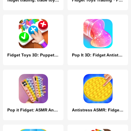
fidget trading: trade toys 3D
Fidget Toys Trading・Pop It 3D
Fidget Toys 3D: Puppet Games
Pop It 3D: Fidget Antistress
Pop it Fidget: ASMR Antistress
Antistress ASMR: Fidget Toys