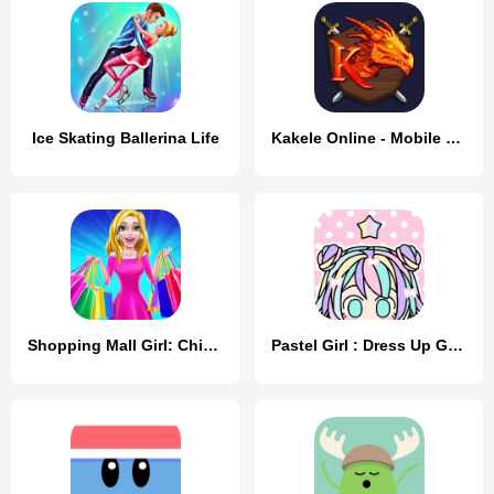
Ice Skating Ballerina Life
Kakele Online - Mobile MMORPG
Shopping Mall Girl: Chic Game
Pastel Girl : Dress Up Game