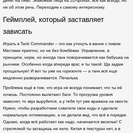
денег на пиво. Знакомые лица на 2D-фонах, все как всегда, но
не об этом речь. Переходим к самому интересному.
Геймплей, который заставляет
зависать
Играть в Tank Commander – это как утонуть в ванне с пивом.
Местами приятно, но не без бомбёжки. Управление, в
принципе, норм, но иногда танк поворачивается как бабушка на
рынчике. Особенно когда впереди враг, и ты такой: Ща задам
прощальную! И вот ты уже на горизонте — а танк всё еще
медленно разворачивается. Печалька.
Проблема ещё в том, что игра не всегда понимает, что ты её
хочешь. Постоянно вылетают баги. То прогрузка уровня
зависнет, то звук вырубится, а у тебя тут уже вражина на хвосте.
Нужно, чтобы разработчики схватили свои коды и сделали
нормальную оптимизацию, а не делали вид, что всё в порядке.
Однако, когда всё работает как надо, начинается веселье! С
стрелялкой ты затащишь не хило. Китая в текстурах нет, а в