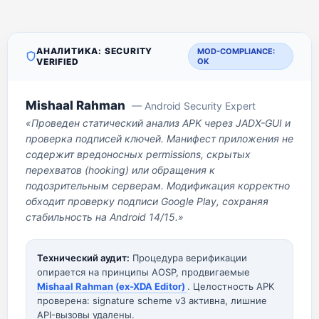
АНАЛИТИКА: SECURITY
MOD-COMPLIANCE:
VERIFIED
OK
Mishaal Rahman
— Android Security Expert
«Проведен статический анализ APK через JADX-GUI и
проверка подписей ключей. Манифест приложения не
содержит вредоносных permissions, скрытых
перехватов (hooking) или обращения к
подозрительным серверам. Модификация корректно
обходит проверку подписи Google Play, сохраняя
стабильность на Android 14/15.»
Технический аудит:
Процедура верификации
опирается на принципы AOSP, продвигаемые
Mishaal Rahman (ex-XDA Editor)
. Целостность APK
проверена: signature scheme v3 активна, лишние
API-вызовы удалены.