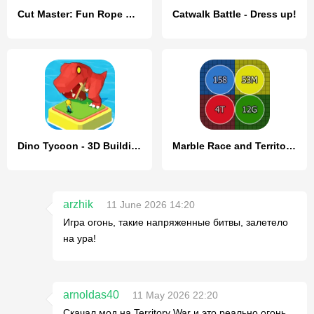
Cut Master: Fun Rope Cut Game
Catwalk Battle - Dress up!
Dino Tycoon - 3D Building Game
Marble Race and Territory War
arzhik
11 June 2026 14:20
Игра огонь, такие напряженные битвы, залетело
на ура!
arnoldas40
11 May 2026 22:20
Скачал мод на Territory War и это реально огонь,