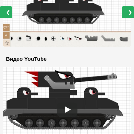
❮
❯
Видео YouTube