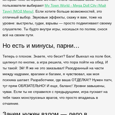
пользователи выбирают
My Town World - Mega Doll City (Май
Таун) [МОД Menu]
. Если хотите больше возможностей, это
отличный выбор. Звуковые эффекты, скажу я вам, тоже на
уровне: выстрелы, гудки, взрывы — просто подмигивают своему
слушателю. Ты будто внутри игры, носишься по полям, снося
всё на своем пути.
Но есть и минусы, парни…
Теперь о плохом. Знаете, что бесит? Баги! Выехал на поле боя,
щелкнул по кнопке, а игра решила, что пора пойти на обед. И
ты такой: Эй! Я же не это заказывал! Разодранный на части
между кадрами, врагами и багами, я чувствовал, как моя
психика шатает. Разработчики, где ваша ОТДЕЛКА!? Нужен патч,
тут прям ОБЯЗАТЕЛЬНО! И еще, баланс! Уровни завышены,
чувак. Если ты не справился с предыдущими, игра пускает на
тебя таких монструозных врагов, что просто впадаешь в
отчаяние.
Зачем нужен взлом — дело в