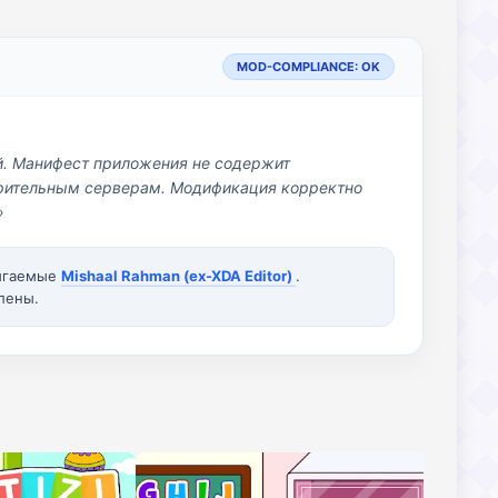
MOD-COMPLIANCE: OK
й. Манифест приложения не содержит
озрительным серверам. Модификация корректно
»
вигаемые
Mishaal Rahman (ex-XDA Editor)
.
лены.