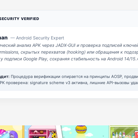
ECURITY VERIFIED
man
— Android Security Expert
ический анализ APK через JADX-GUI и проверка подписей ключе
missions, скрытых перехватов (hooking) или обращения к под
у подписи Google Play, сохраняя стабильность на Android 14/15.
удит:
Процедура верификации опирается на принципы AOSP, прод
PK проверена: signature scheme v3 активна, лишние API-вызовы уда