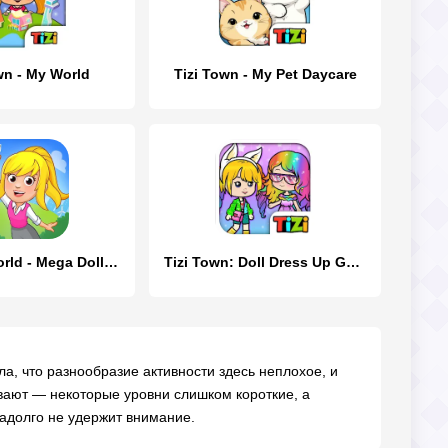
wn - My World
Tizi Town - My Pet Daycare
My Town World - Mega Doll City
Tizi Town: Doll Dress Up Games
а, что разнообразие активности здесь неплохое, и
вают — некоторые уровни слишком короткие, а
надолго не удержит внимание.