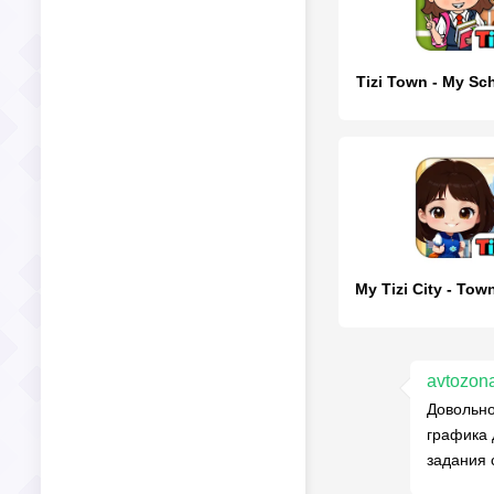
Tizi Town - My S
avtozon
Довольно
графика 
задания 