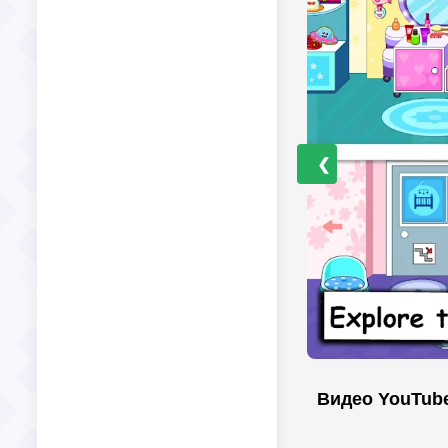
❮
Видео YouTub