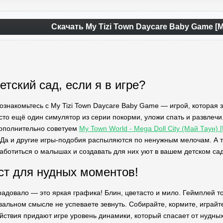
Скачать My Tizi Town Daycare Baby Game [
тский сад, если я в игре?
 познакомьтесь с My Tizi Town Daycare Baby Game — игрой, которая
сто ещё один симулятор из серии покорми, уложи спать и развлечи.
Дополнительно советуем
My Town World - Mega Doll City (Май Таун)
 Да и другие игры-подобия распыляются по ненужным мелочам. А т
заботиться о малышах и создавать для них уют в вашем детском сад
ест для нудных моментов!
радовало — это яркая графика! Блин, цветасто и мило. Геймплей то
квальном смысле не успеваете зевнуть. Собирайте, кормите, играй
ействия придают игре уровень динамики, который спасает от нудны