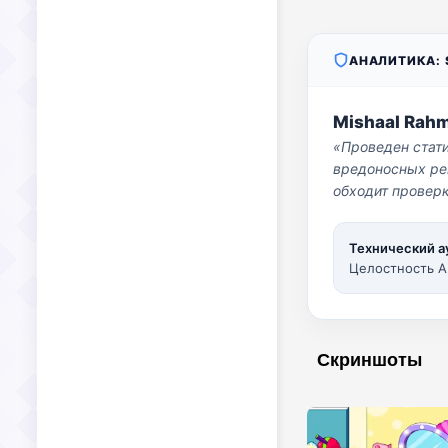
АНАЛИТИКА: S
Mishaal Rah
«Проведен стат
вредоносных per
обходит проверк
Технический а
Целостность A
Скриншоты