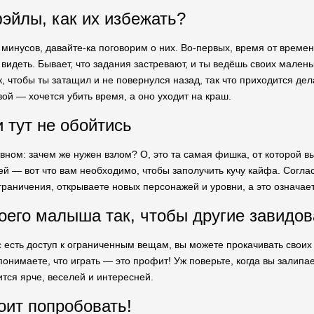
фэйлы, как их избежать?
минусов, давайте-ка поговорим о них. Во-первых, время от времен
видеть. Бывает, что задания застревают, и ты ведёшь своих мален
к, чтобы ты затащил и не повернулся назад, так что приходится дел
овой — хочется убить время, а оно уходит на краш.
 тут не обойтись
вном: зачем же нужен взлом? О, это та самая фишка, от которой в
й — вот что вам необходимо, чтобы заполучить кучу кайфа. Согласи
раничения, открываете новых персонажей и уровни, а это означает
оего малыша так, чтобы другие завидов
вас есть доступ к ограниченным вещам, вы можете прокачивать свои
понимаете, что играть — это профит! Уж поверьте, когда вы залипа
ится ярче, веселей и интересней.
оит попробовать!