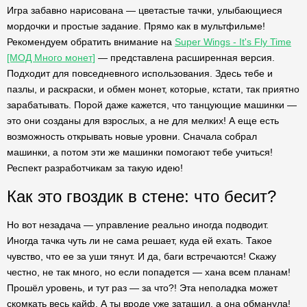
Игра забавно нарисована — цветастые тачки, улыбающиеся
мордочки и простые задание. Прямо как в мультфильме!
Рекомендуем обратить внимание на
Super Wings - It's Fly Time
[МОД Много монет]
— представлена расширенная версия.
Подходит для повседневного использования. Здесь тебе и
пазлы, и раскраски, и обмен монет, которые, кстати, так приятно
зарабатывать. Порой даже кажется, что танцующие машинки —
это они созданы для взрослых, а не для мелких! А еще есть
возможность открывать новые уровни. Сначала собрал
машинки, а потом эти же машинки помогают тебе учиться!
Респект разработчикам за такую идею!
Как это гвоздик в стене: что бесит?
Но вот незадача — управление реально иногда подводит.
Иногда тачка чуть ли не сама решает, куда ей ехать. Такое
чувство, что ее за уши тянут. И да, баги встречаются! Скажу
честно, не так много, но если попадется — хана всем планам!
Прошёл уровень, и тут раз — за что?! Эта неполадка может
скомкать весь кайф. А ты вроде уже затащил, а она обманула!