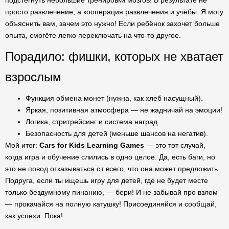
подстегнуть небольшие тренировки мозгов! В результате не
просто развлечение, а кооперация развлечения и учёбы. Я могу
объяснить вам, зачем это нужно! Если ребёнок захочет больше
опыта, смогёте легко переключать на что-то другое.
Порадило: фишки, которых не хватает
взрослым
Функция обмена монет (нужна, как хлеб насущный).
Яркая, позитивная атмосфера — не жадничай на эмоции!
Логика, стритрейсинг и система наград.
Безопасность для детей (меньше шансов на негатив).
Мой итог:
Cars for Kids Learning Games
— это тот случай,
когда игра и обучение слились в одно целое. Да, есть баги, но
это не повод отказываться от всего, что она может предложить.
Подруга, если ты ищешь игру для детей, где не будет месте
только бездумному пинанию, — бери! И не забывай про взлом
— прокачайся на полную катушку! Присоединяйся и сообщай,
как успехи. Пока!