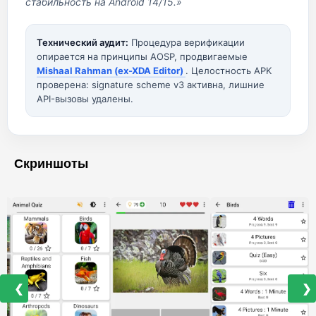
стабильность на Android 14/15.»
Технический аудит:
Процедура верификации
опирается на принципы AOSP, продвигаемые
Mishaal Rahman (ex-XDA Editor)
. Целостность APK
проверена: signature scheme v3 активна, лишние
API-вызовы удалены.
Скриншоты
❮
❯