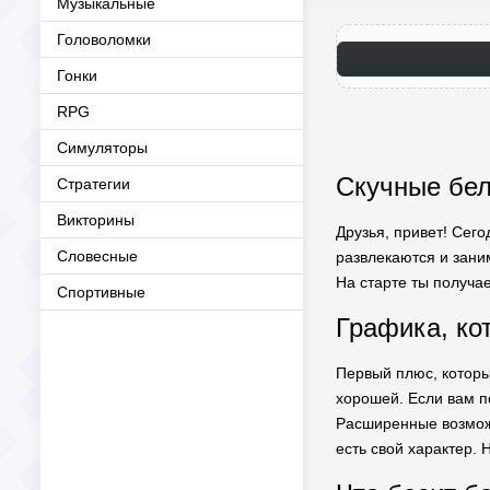
Музыкальные
Головоломки
Гонки
RPG
Симуляторы
Скучные бел
Стратегии
Викторины
Друзья, привет! Сего
Словесные
развлекаются и заним
На старте ты получа
Спортивные
Графика, ко
Первый плюс, которы
хорошей. Если вам п
Расширенные возможн
есть свой характер. 