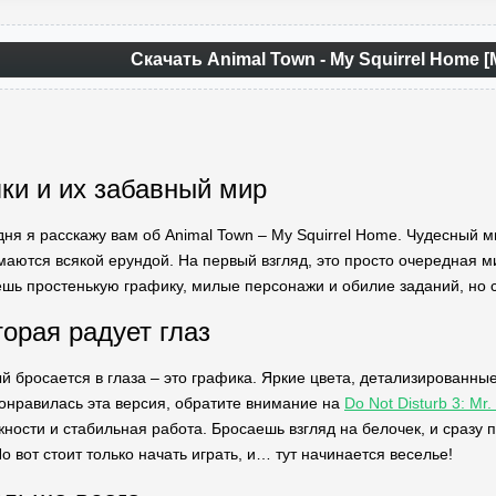
Скачать Animal Town - My Squirrel Home 
ки и их забавный мир
дня я расскажу вам об Animal Town – My Squirrel Home. Чудесный ми
аются всякой ерундой. На первый взгляд, это просто очередная мил
ешь простенькую графику, милые персонажи и обилие заданий, но 
торая радует глаз
й бросается в глаза – это графика. Яркие цвета, детализированн
онравилась эта версия, обратите внимание на
Do Not Disturb 3: M
ости и стабильная работа. Бросаешь взгляд на белочек, и сразу 
Но вот стоит только начать играть, и… тут начинается веселье!