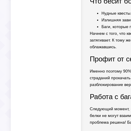
Что бесит б
Нудные квесты
Излишняя зави
Баги, которые
Начнем с того, что к
затягивает. К тому ж
облажавшись.
Профит от с
Именно поэтому 90% 
страданий прокачать
разблокирование вер
Работа с ба
Следующий момент, к
белки не могут взаи
проблема решена! Баг