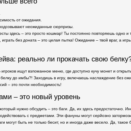
ольше всего
.
симость от ожидания.
 подсовывают неожиданные сюрпризы.
весты здесь – это просто кошмар! Ты постоянно повторяешь одно и т
е, играть без доната – это целая пытка! Ожидание – твой враг, а иг
ейва: реально ли прокачать свою белку
игроков ищут взломанное меню, где доступно кучу монет и открыт
 белку до имбы?! Заходишь в игру, включаешь наслаждение без ожи
сий – это почти необходимость!
гами – это новый уровень
оторый нужно обсудить – это баги. Да, их здесь предостаточно. Ин
модействовать с предметами. Эти фануны могут серйозно затормози
и могут быть не только бесит, но и иногда даже весело. Да, такое