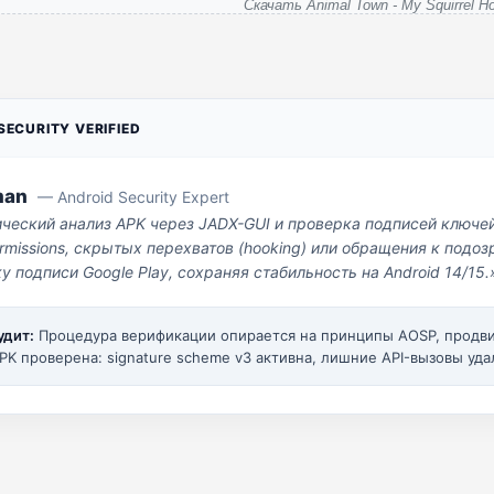
Скачать Animal Town - My Squirrel H
ECURITY VERIFIED
man
— Android Security Expert
ический анализ APK через JADX-GUI и проверка подписей ключе
missions, скрытых перехватов (hooking) или обращения к под
у подписи Google Play, сохраняя стабильность на Android 14/15.
удит:
Процедура верификации опирается на принципы AOSP, прод
PK проверена: signature scheme v3 активна, лишние API-вызовы уда