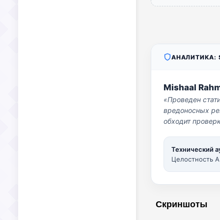
АНАЛИТИКА: S
Mishaal Rah
«Проведен стат
вредоносных per
обходит проверк
Технический а
Целостность A
Скриншоты