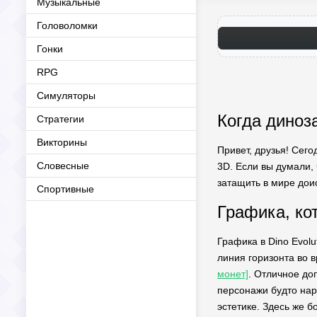
Музыкальные
Головоломки
Гонки
RPG
Симуляторы
Когда диноз
Стратегии
Викторины
Привет, друзья! Сего
Словесные
3D. Если вы думали, 
затащить в мире дои
Спортивные
Графика, ко
Графика в Dino Evolu
линия горизонта во 
монет]
. Отличное до
персонажи будто нар
эстетике. Здесь же 