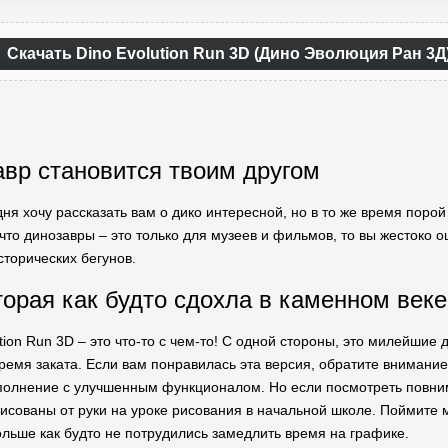
Скачать Dino Evolution Run 3D (Дино Эволюция Ран 3
авр становится твоим другом
дня хочу рассказать вам о дико интересной, но в то же время пор
что динозавры – это только для музеев и фильмов, то вы жестоко о
сторических бегунов.
торая как будто сдохла в каменном веке
tion Run 3D – это что-то с чем-то! С одной стороны, это милейшие
время заката. Если вам понравилась эта версия, обратите внимани
полнение с улучшенным функционалом. Но если посмотреть повнима
исованы от руки на уроке рисования в начальной школе. Поймите 
больше как будто не потрудились замедлить время на графике.