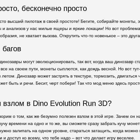
росто, бесконечно просто
сто высший пилотаж в своей простоте! Бегите, собирайте монеты, 
 и анализов у нас милые ящеры и яркие локации! Но вот проблема:
ообразия, не хватает вызова. Открутить что-то новенькое – это друг
 багов
 динозавры могут эволюционировать, так вот, когда ваш динозавр с
все на своем пути, монеты сыплются, как дождь весной. Но вот тут
 летом. Динозавр может застрять в текстуре, тормозить, двигаться ч
ет быть и речи. Бесит, черт побери! Так что мод меню здесь прос
 взлом в Dino Evolution Run 3D?
ворим о том, как же безумно полезен взлом в этой игре. Зачем он
кучу времени на одно и то же, вы сможете сразу забрать кучу моне
ужно залипать на одном уровне, стараться затащить, когда можно п
 и доступ ко всему, что тебе надо – вот что делает игру веселее.