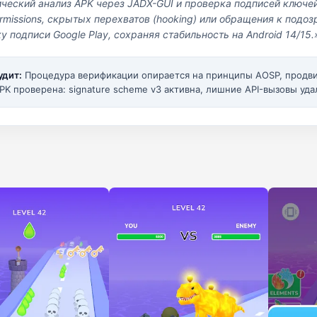
ический анализ APK через JADX-GUI и проверка подписей ключе
missions, скрытых перехватов (hooking) или обращения к под
у подписи Google Play, сохраняя стабильность на Android 14/15.
удит:
Процедура верификации опирается на принципы AOSP, прод
PK проверена: signature scheme v3 активна, лишние API-вызовы уда