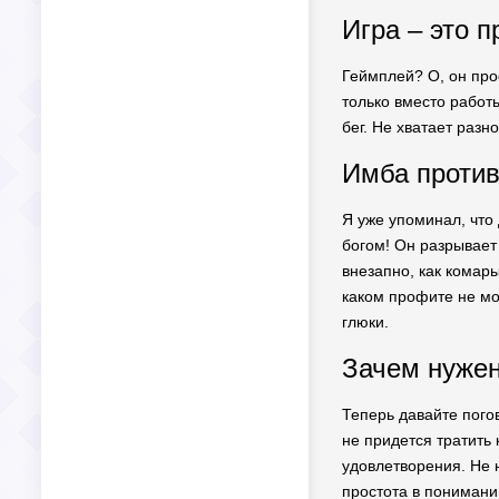
Игра – это п
Геймплей? О, он про
только вместо работы
бег. Не хватает разн
Имба против
Я уже упоминал, что
богом! Он разрывает 
внезапно, как комары
каком профите не мож
глюки.
Зачем нужен
Теперь давайте пого
не придется тратить 
удовлетворения. Не н
простота в понимании