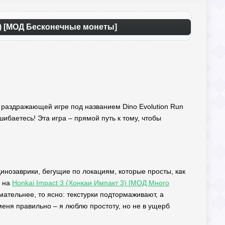
Д) [МОД Бесконечные монеты]
ой раздражающей игре под названием Dino Evolution Run
шибаетесь! Эта игра – прямой путь к тому, чтобы
 динозаврики, бегущие по локациям, которые просты, как
е на
Honkai Impact 3 (Хонкаи Импакт 3) [МОД Много
тельнее, то ясно: текстурки подтормаживают, а
меня правильно – я люблю простоту, но не в ущерб