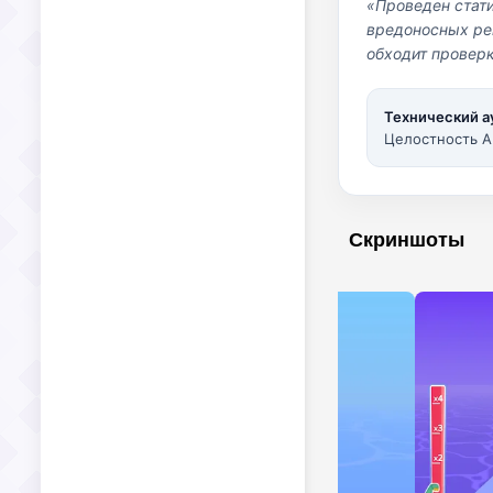
«Проведен стат
вредоносных per
обходит проверк
Технический а
Целостность A
Скриншоты