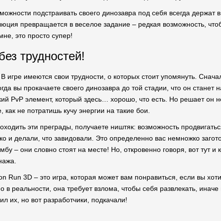
зможности подстраивать своего динозавра под себя всегда держат 
люция превращается в веселое задание – редкая возможность, что
мне, это просто супер!
без трудностей!
. В игре имеются свои трудности, о которых стоит упомянуть. Снача
огда вы прокачаете своего динозавра до той стадии, что он стане
кий PvP элемент, который здесь… хорошо, что есть. Но решает он 
, как не потратишь кучу энергии на такие бои.
оходить эти преграды, получаете ништяк: возможность продвигатьс
о и делали, что завидовали. Это определенно вас немножко заготов
бу – они словно стоят на месте! Но, откровенно говоря, вот тут и 
нажа.
ion Run 3D – это игра, которая может вам понравиться, если вы хо
о в реальности, она требует взлома, чтобы себя развлекать, иначе
вил их, но вот разработчики, подкачали!