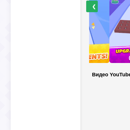
❮
Видео YouTub