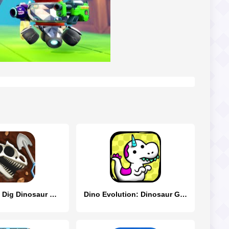
Dino Quest: Dig Dinosaur Game
Dino Evolution: Dinosaur Game