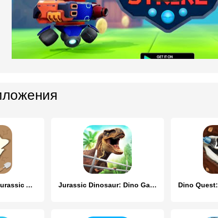
иложения
Dino Fossil Dig - Jurassic Adv
Jurassic Dinosaur: Dino Game