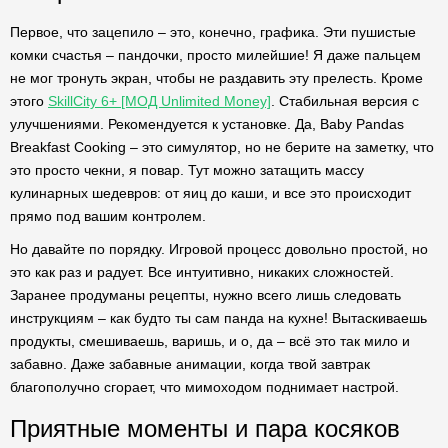
Первое, что зацепило – это, конечно, графика. Эти пушистые
комки счастья – пандочки, просто милейшие! Я даже пальцем
не мог тронуть экран, чтобы не раздавить эту прелесть. Кроме
этого
SkillCity 6+ [МОД Unlimited Money]
. Стабильная версия с
улучшениями. Рекомендуется к установке. Да, Baby Pandas
Breakfast Cooking – это симулятор, но не берите на заметку, что
это просто чекни, я повар. Тут можно затащить массу
кулинарных шедевров: от яиц до каши, и все это происходит
прямо под вашим контролем.
Но давайте по порядку. Игровой процесс довольно простой, но
это как раз и радует. Все интуитивно, никаких сложностей.
Заранее продуманы рецепты, нужно всего лишь следовать
инструкциям – как будто ты сам панда на кухне! Вытаскиваешь
продукты, смешиваешь, варишь, и о, да – всё это так мило и
забавно. Даже забавные анимации, когда твой завтрак
благополучно сгорает, что мимоходом поднимает настрой.
Приятные моменты и пара косяков