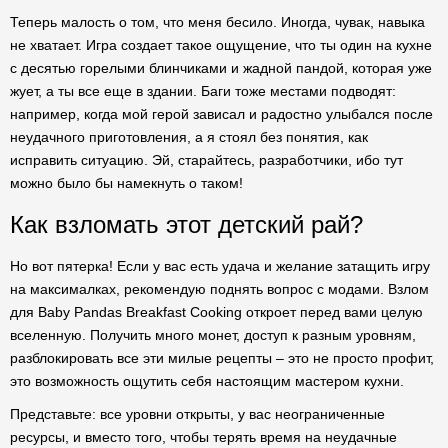
Теперь малость о том, что меня бесило. Иногда, чувак, навыка
не хватает. Игра создает такое ощущение, что ты один на кухне
с десятью горелыми блинчиками и жадной пандой, которая уже
жует, а ты все еще в здании. Баги тоже местами подводят:
например, когда мой герой зависал и радостно улыбался после
неудачного приготовления, а я стоял без понятия, как
исправить ситуацию. Эй, старайтесь, разработчики, ибо тут
можно было бы намекнуть о таком!
Как взломать этот детский рай?
Но вот пятерка! Если у вас есть удача и желание затащить игру
на максималках, рекомендую поднять вопрос с модами. Взлом
для Baby Pandas Breakfast Cooking откроет перед вами целую
вселенную. Получить много монет, доступ к разным уровням,
разблокировать все эти милые рецепты – это не просто профит,
это возможность ощутить себя настоящим мастером кухни.
Представьте: все уровни открыты, у вас неограниченные
ресурсы, и вместо того, чтобы терять время на неудачные