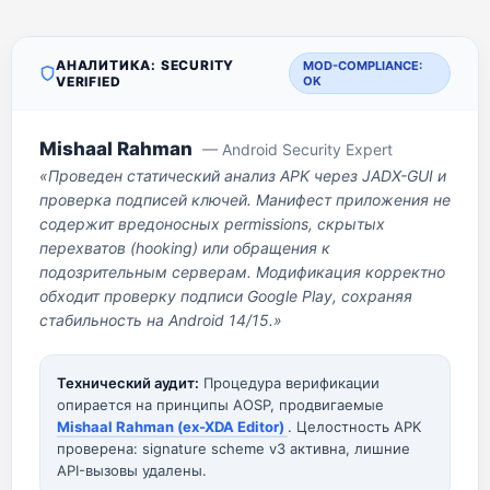
АНАЛИТИКА: SECURITY
MOD-COMPLIANCE:
VERIFIED
OK
Mishaal Rahman
— Android Security Expert
«Проведен статический анализ APK через JADX-GUI и
проверка подписей ключей. Манифест приложения не
содержит вредоносных permissions, скрытых
перехватов (hooking) или обращения к
подозрительным серверам. Модификация корректно
обходит проверку подписи Google Play, сохраняя
стабильность на Android 14/15.»
Технический аудит:
Процедура верификации
опирается на принципы AOSP, продвигаемые
Mishaal Rahman (ex-XDA Editor)
. Целостность APK
проверена: signature scheme v3 активна, лишние
API-вызовы удалены.