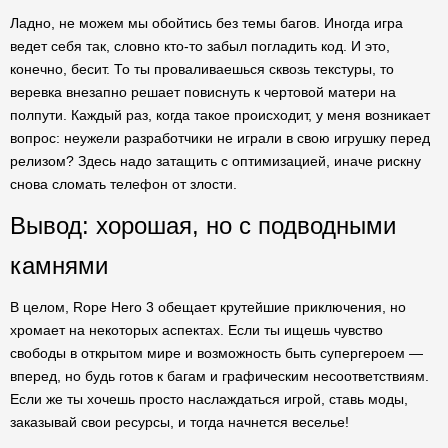
Ладно, не можем мы обойтись без темы багов. Иногда игра
ведет себя так, словно кто-то забыл погладить код. И это,
конечно, бесит. То ты проваливаешься сквозь текстуры, то
веревка внезапно решает повиснуть к чертовой матери на
полпути. Каждый раз, когда такое происходит, у меня возникает
вопрос: неужели разработчики не играли в свою игрушку перед
релизом? Здесь надо затащить с оптимизацией, иначе рискну
снова сломать телефон от злости.
Вывод: хорошая, но с подводными
камнями
В целом, Rope Hero 3 обещает крутейшие приключения, но
хромает на некоторых аспектах. Если ты ищешь чувство
свободы в открытом мире и возможность быть супергероем —
вперед, но будь готов к багам и графическим несоответствиям.
Если же ты хочешь просто наслаждаться игрой, ставь моды,
заказывай свои ресурсы, и тогда начнется веселье!