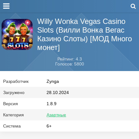
Willy Wonka Vegas Casino
Slots (Вилли Вонка Вегас
Казино Слоты) [МОД Много
монет]
Рейтинг: 4.3
Голосов: 5800
Разработчик
Zynga
Загружено
28.10.2024
Версия
1.8.9
Категория
Азартные
Система
6+