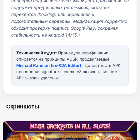
проверка подписей ключей. Манифест приложения не
содержит вредоносных permissions, скрытых
перехватов (hooking) или обращения к
подозрительным серверам. Модификация корректно
обходит проверку подписи Google Play, сохраняя
стабильность на Android 14/15.»
Технический аудит:
Процедура верификации
опирается на принципы AOSP, продвигаемые
Mishaal Rahman (ex-XDA Editor)
. Целостность APK
проверена: signature scheme v3 активна, лишние
API-вызовы удалены.
Скриншоты