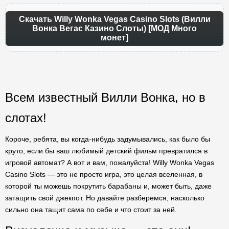
Скачать Willy Wonka Vegas Casino Slots (Вилли
Вонка Вегас Казино Слоты) [МОД Много
монет]
Всем известный Вилли Вонка, но в
слотах!
Короче, ребята, вы когда-нибудь задумывались, как было бы
круто, если бы ваш любимый детский фильм превратился в
игровой автомат? А вот и вам, пожалуйста! Willy Wonka Vegas
Casino Slots — это не просто игра, это целая вселенная, в
которой ты можешь покрутить барабаны и, может быть, даже
затащить свой джекпот. Но давайте разберемся, насколько
сильно она тащит сама по себе и что стоит за ней.