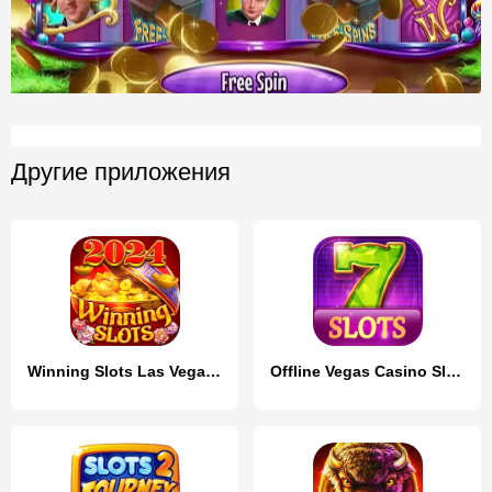
Другие приложения
Winning Slots Las Vegas Casino
Offline Vegas Casino Slots