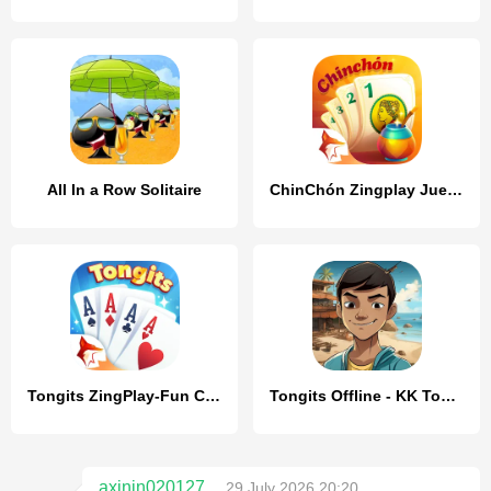
All In a Row Solitaire
ChinChón Zingplay Juego Online
Tongits ZingPlay-Fun Challenge
Tongits Offline - KK Tongits
axinin020127
29 July 2026 20:20