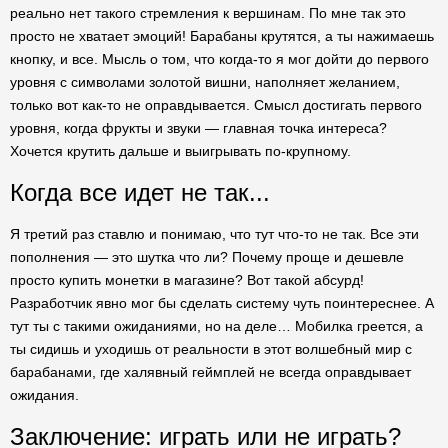
реально нет такого стремления к вершинам. По мне так это
просто не хватает эмоций! Барабаны крутятся, а ты нажимаешь
кнопку, и все. Мысль о том, что когда-то я мог дойти до первого
уровня с символами золотой вишни, наполняет желанием,
только вот как-то не оправдывается. Смысл достигать первого
уровня, когда фрукты и звуки — главная точка интереса?
Хочется крутить дальше и выигрывать по-крупному.
Когда все идет не так...
Я третий раз ставлю и понимаю, что тут что-то не так. Все эти
пополнения — это шутка что ли? Почему проще и дешевле
просто купить монетки в магазине? Вот такой абсурд!
Разработчик явно мог бы сделать систему чуть поинтереснее. А
тут ты с такими ожиданиями, но на деле… Мобилка греется, а
ты сидишь и уходишь от реальности в этот волшебный мир с
барабанами, где халявный геймплей не всегда оправдывает
ожидания.
Заключение: играть или не играть?