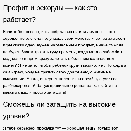
Профит и рекорды — как это
работает?
Если тебе повезло, и ты собрал вишни или лимоны — это
хорошо, но еле-еле получаешь свои монеты. Я вот за замысел
игры скажу одно:
нужен нормальный профит
, иначе смысла
не будет. Зачем тратить кучу времени, когда можно забомбить
мод-меню и прям сразу залететь с большим количеством
монет? Я не за то, чтобы ребенок крутил казино, нет. Но когда я
сам играю, хочу не тратить свою драгоценную жизнь на
выживание. Благо, интернет полон кэш-версий, где уже все
разблокировано! Вот уж правильное решение, как зайти на
максималках и просто затащить!
Сможешь ли затащить на высокие
уровни?
Я тебе серьезно, прокачка тут — хорошая вещь, только вот