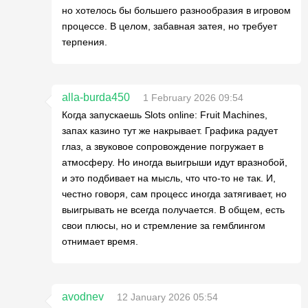
но хотелось бы большего разнообразия в игровом
процессе. В целом, забавная затея, но требует
терпения.
alla-burda450
1 February 2026 09:54
Когда запускаешь Slots online: Fruit Machines,
запах казино тут же накрывает. Графика радует
глаз, а звуковое сопровождение погружает в
атмосферу. Но иногда выигрыши идут вразнобой,
и это подбивает на мысль, что что-то не так. И,
честно говоря, сам процесс иногда затягивает, но
выигрывать не всегда получается. В общем, есть
свои плюсы, но и стремление за гемблингом
отнимает время.
avodnev
12 January 2026 05:54