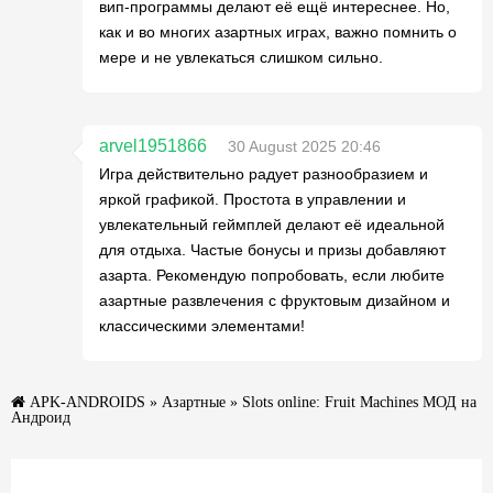
вип-программы делают её ещё интереснее. Но,
как и во многих азартных играх, важно помнить о
мере и не увлекаться слишком сильно.
arvel1951866
30 August 2025 20:46
Игра действительно радует разнообразием и
яркой графикой. Простота в управлении и
увлекательный геймплей делают её идеальной
для отдыха. Частые бонусы и призы добавляют
азарта. Рекомендую попробовать, если любите
азартные развлечения с фруктовым дизайном и
классическими элементами!
APK-ANDROIDS
»
Азартные
» Slots online: Fruit Machines МОД на
Андроид