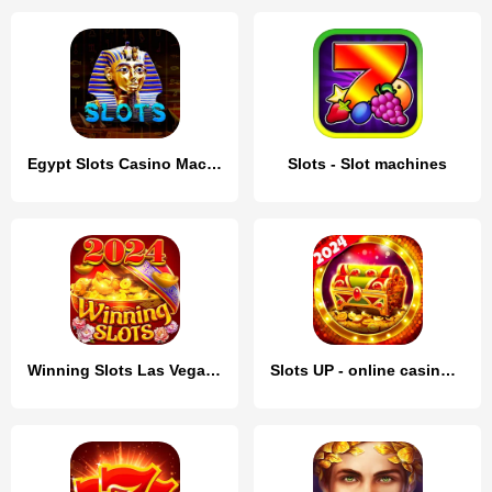
Egypt Slots Casino Machines
Slots - Slot machines
Winning Slots Las Vegas Casino
Slots UP - online casino game