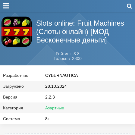
Slots online: Fruit Machines
(Слоты онлайн) [МОД
Бесконечные деньги]
Рейтинг: 3.8
Голосов: 2800
Разработчик
CYBERNAUTICA
Загружено
28.10.2024
Версия
2.2.3
Категория
Азартные
Система
8+