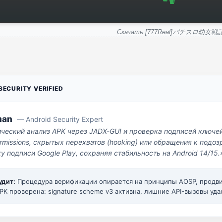
Скачать [777Real]パチスロ幼女戦
ECURITY VERIFIED
man
— Android Security Expert
ический анализ APK через JADX-GUI и проверка подписей ключе
missions, скрытых перехватов (hooking) или обращения к под
у подписи Google Play, сохраняя стабильность на Android 14/15.
удит:
Процедура верификации опирается на принципы AOSP, прод
PK проверена: signature scheme v3 активна, лишние API-вызовы уда