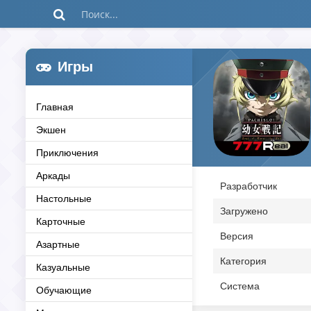
Игры
Главная
Экшен
Приключения
Аркады
Разработчик
Настольные
Загружено
Карточные
Версия
Азартные
Категория
Казуальные
Система
Обучающие