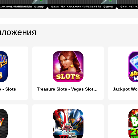
иложения
 - Slots
Treasure Slots - Vegas Slots &