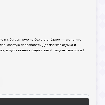
 и с багами тоже не без этого. Вzлом — это то, что
лое, советую попробовать. Для часиков отдыха и
х, и пусть везение будет с вами! Тащите свои призы!