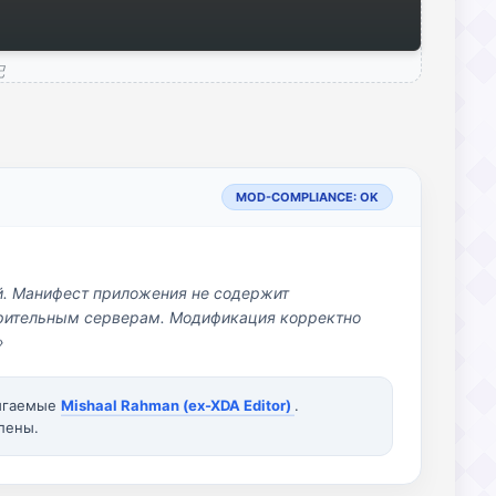
記
MOD-COMPLIANCE: OK
й. Манифест приложения не содержит
озрительным серверам. Модификация корректно
»
вигаемые
Mishaal Rahman (ex-XDA Editor)
.
лены.