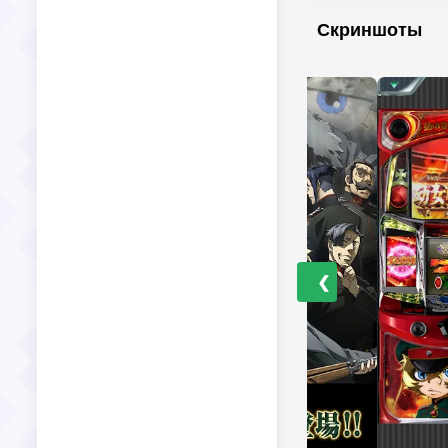
Скриншоты
❮