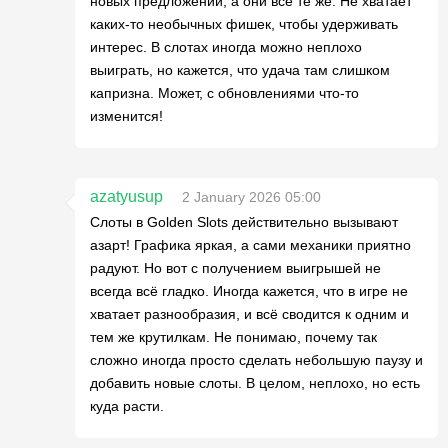
новых предложений, а они всё те же. Не хватает
каких-то необычных фишек, чтобы удерживать
интерес. В слотах иногда можно неплохо
выиграть, но кажется, что удача там слишком
капризна. Может, с обновлениями что-то
изменится!
azatyusup
2 January 2026 05:00
Слоты в Golden Slots действительно вызывают
азарт! Графика яркая, а сами механики приятно
радуют. Но вот с получением выигрышей не
всегда всё гладко. Иногда кажется, что в игре не
хватает разнообразия, и всё сводится к одним и
тем же крутилкам. Не понимаю, почему так
сложно иногда просто сделать небольшую паузу и
добавить новые слоты. В целом, неплохо, но есть
куда расти.