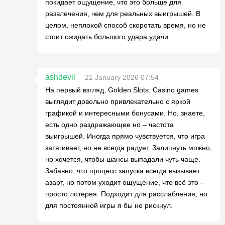
покидает ощущение, что это больше для
развлечения, чем для реальных выигрышей. В
целом, неплохой способ скоротать время, но не
стоит ожидать большого удара удачи.
ashdevil
21 January 2026 07:54
На первый взгляд, Golden Slots: Casino games
выглядит довольно привлекательно с яркой
графикой и интересными бонусами. Но, знаете,
есть одно раздражающее но – частота
выигрышей. Иногда прямо чувствуется, что игра
затягивает, но не всегда радует. Залипнуть можно,
но хочется, чтобы шансы выпадали чуть чаще.
Забавно, что процесс запуска всегда вызывает
азарт, но потом уходит ощущение, что всё это –
просто лотерея. Подходит для расслабления, но
для постоянной игры я бы не рискнул.