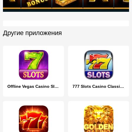
Другие приложения
Offline Vegas Casino Slots
777 Slots Casino Classic Slots