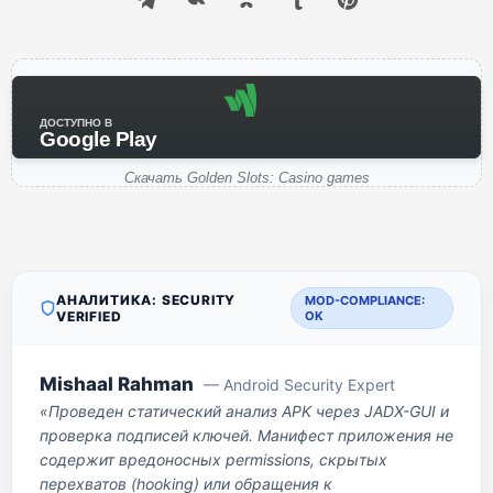
ДОСТУПНО В
Google Play
Скачать Golden Slots: Casino games
АНАЛИТИКА: SECURITY
MOD-COMPLIANCE:
VERIFIED
OK
Mishaal Rahman
— Android Security Expert
«Проведен статический анализ APK через JADX-GUI и
проверка подписей ключей. Манифест приложения не
содержит вредоносных permissions, скрытых
перехватов (hooking) или обращения к