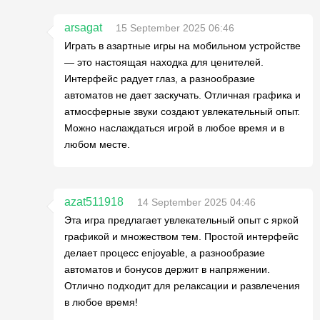
arsagat
15 September 2025 06:46
Играть в азартные игры на мобильном устройстве
— это настоящая находка для ценителей.
Интерфейс радует глаз, а разнообразие
автоматов не дает заскучать. Отличная графика и
атмосферные звуки создают увлекательный опыт.
Можно наслаждаться игрой в любое время и в
любом месте.
azat511918
14 September 2025 04:46
Эта игра предлагает увлекательный опыт с яркой
графикой и множеством тем. Простой интерфейс
делает процесс enjoyable, а разнообразие
автоматов и бонусов держит в напряжении.
Отлично подходит для релаксации и развлечения
в любое время!