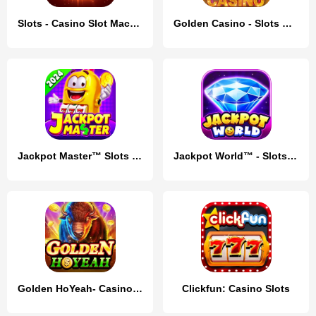
Slots - Casino Slot Machines
Golden Casino - Slots Games
Jackpot Master™ Slots - Casino
Jackpot World™ - Slots Casino
Golden HoYeah- Casino Slots
Clickfun: Casino Slots