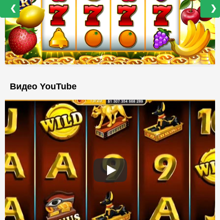
❮
❯
Видео YouTube