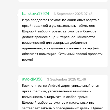
barskova17924
6 September 2025 07:46
Игра предлагает захватывающий опыт азарта с
яркой графикой и увлекательным геймплеем.
Широкий выбор игровых автоматов и бонусов
делает процесс еще интереснее. Множество
возможностей для выигрыша добавляет
адреналина, а интуитивно понятный интерфейс
облегчает навигацию. Отличный способ провести
время!
avto-div358
3 September 2025 01:46
Казино-игры на Android дарят уникальный опыт:
яркая графика, увлекательный геймплей и
возможность выигрывать в любое время.
Широкий выбор автоматов и настольных игр
заставляет забыть о повседневных делах. Однако