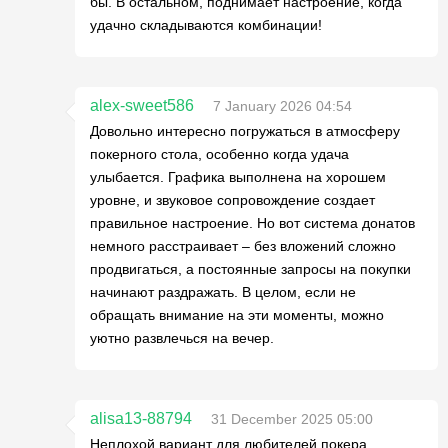
бы. В остальном, поднимает настроение, когда
удачно складываются комбинации!
alex-sweet586
7 January 2026 04:54
Довольно интересно погружаться в атмосферу
покерного стола, особенно когда удача
улыбается. Графика выполнена на хорошем
уровне, и звуковое сопровождение создает
правильное настроение. Но вот система донатов
немного расстраивает – без вложений сложно
продвигаться, а постоянные запросы на покупки
начинают раздражать. В целом, если не
обращать внимание на эти моменты, можно
уютно развлечься на вечер.
alisa13-88794
31 December 2025 05:00
Неплохой вариант для любителей покера,