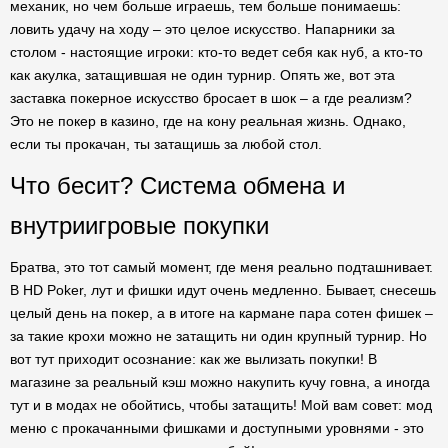
механик, но чем больше играешь, тем больше понимаешь:
ловить удачу на ходу – это целое искусство. Напарники за
столом - настоящие игроки: кто-то ведет себя как нуб, а кто-то
как акулка, затащившая не один турнир. Опять же, вот эта
заставка покерное искусство бросает в шок – а где реализм?
Это не покер в казино, где на кону реальная жизнь. Однако,
если ты прокачан, ты затащишь за любой стол.
Что бесит? Система обмена и
внутриигровые покупки
Братва, это тот самый момент, где меня реально подташнивает.
В HD Poker, лут и фишки идут очень медленно. Бывает, снесешь
целый день на покер, а в итоге на кармане пара сотен фишек –
за такие крохи можно не затащить ни один крупный турнир. Но
вот тут приходит осознание: как же вылизать покупки! В
магазине за реальный кэш можно накупить кучу говна, а иногда
тут и в модах не обойтись, чтобы затащить! Мой вам совет: мод
меню с прокачанными фишками и доступными уровнями - это