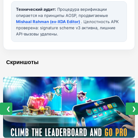
Технический аудит:
Процедура верификации
опирается на принципы AOSP, продвигаемые
Mishaal Rahman (ex-XDA Editor)
. Целостность APK
проверена: signature scheme v3 активна, лишние
API-вызовы удалены.
Скриншоты
❮
❯