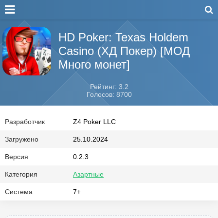
HD Poker: Texas Holdem
Casino (ХД Покер) [МОД
Много монет]
Рейтинг: 3.2
Голосов: 8700
Разработчик
Z4 Poker LLC
Загружено
25.10.2024
Версия
0.2.3
Категория
Азартные
Система
7+