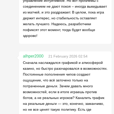
управление интуитивное. Но вот проблемы с
соединением не дают покоя – иногда выкидывает
из матчей, и это раздражает. В целом, пока игра
держит интерес, но стабильность оставляет
желать лучшего. Надеюсь, разработчики
пофиксят этот момент, тогда будет вообще
здорово!
alhper2000
21 February 2026 02:54
Сначала наслаждался графикой и атмосферой
казино, но быстро разочаровался в возможностях.
Постоянные пополнения чипов создают
ощущение, что всё заточено только на
потраченные деньги. Зачем давать много
возможностей, если в итоге играешь против
ботов, а не реальных игроков? Каналить трафик
на реальные деньги — это, конечно, заманчиво,
но не все ценят такую политику. Есть где