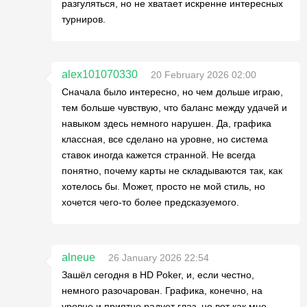
разгуляться, но не хватает искренне интересных
турниров.
alex101070330
20 February 2026 02:00
Сначала было интересно, но чем дольше играю,
тем больше чувствую, что баланс между удачей и
навыком здесь немного нарушен. Да, графика
классная, все сделано на уровне, но система
ставок иногда кажется странной. Не всегда
понятно, почему карты не складываются так, как
хотелось бы. Может, просто не мой стиль, но
хочется чего-то более предсказуемого.
alneue
26 January 2026 22:54
Зашёл сегодня в HD Poker, и, если честно,
немного разочарован. Графика, конечно, на
уровне и приятно радует глаз, но вот как мне