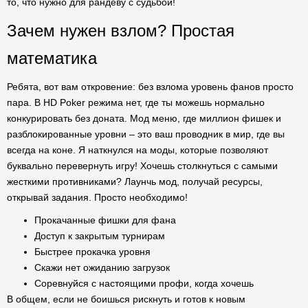
то, что нужно для рандеву с судьбой!
Зачем нужен взлом? Простая
математика
Ребята, вот вам откровение: без взлома уровень фанов просто
пара. В HD Poker режима нет, где ты можешь нормально
конкурировать без доната. Мод меню, где миллион фишек и
разблокированные уровни – это ваш проводник в мир, где вы
всегда на коне. Я наткнулся на моды, которые позволяют
буквально перевернуть игру! Хочешь столкнуться с самыми
жесткими противниками? Лаунчь мод, получай ресурсы,
открывай задания. Просто необходимо!
Прокачанные фишки для фана
Доступ к закрытым турнирам
Быстрее прокачка уровня
Скажи нет ожиданию загрузок
Соревнуйся с настоящими профи, когда хочешь
В общем, если не боишься рискнуть и готов к новым