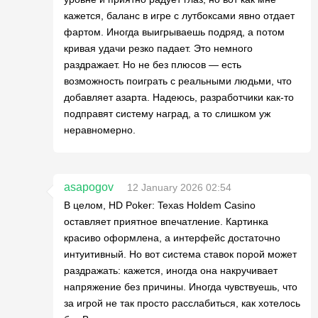
кажется, баланс в игре с лутбоксами явно отдает
фартом. Иногда выигрываешь подряд, а потом
кривая удачи резко падает. Это немного
раздражает. Но не без плюсов — есть
возможность поиграть с реальными людьми, что
добавляет азарта. Надеюсь, разработчики как-то
подправят систему наград, а то слишком уж
неравномерно.
asapogov
12 January 2026 02:54
В целом, HD Poker: Texas Holdem Casino
оставляет приятное впечатление. Картинка
красиво оформлена, а интерфейс достаточно
интуитивный. Но вот система ставок порой может
раздражать: кажется, иногда она накручивает
напряжение без причины. Иногда чувствуешь, что
за игрой не так просто расслабиться, как хотелось