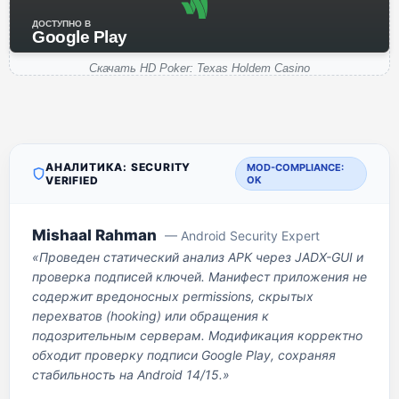
ДОСТУПНО В
Google Play
Скачать HD Poker: Texas Holdem Casino
АНАЛИТИКА: SECURITY
MOD-COMPLIANCE:
VERIFIED
OK
Mishaal Rahman
— Android Security Expert
«Проведен статический анализ APK через JADX-GUI и
проверка подписей ключей. Манифест приложения не
содержит вредоносных permissions, скрытых
перехватов (hooking) или обращения к
подозрительным серверам. Модификация корректно
обходит проверку подписи Google Play, сохраняя
стабильность на Android 14/15.»