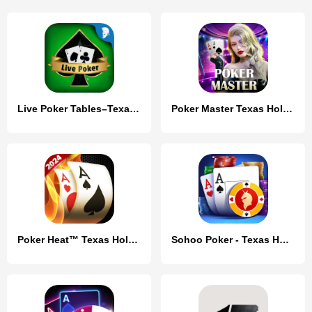
Live Poker Tables–Texas holdem
Poker Master Texas Holdem 2024
Poker Heat™ Texas Holdem Poker
Sohoo Poker - Texas Holdem