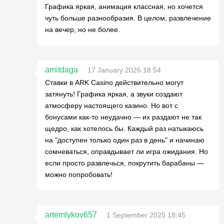
Графика яркая, анимация классная, но хочется
чуть больше разнообразия. В целом, развлечение
на вечер, но не более.
amitdaga
17 January 2026 18:54
Ставки в ARK Casino действительно могут
затянуть! Графика яркая, а звуки создают
атмосферу настоящего казино. Но вот с
бонусами как-то неудачно — их раздают не так
щедро, как хотелось бы. Каждый раз натыкаюсь
на "доступен только один раз в день" и начинаю
сомневаться, оправдывает ли игра ожидания. Но
если просто развлечься, покрутить барабаны —
можно попробовать!
artemlykov657
1 September 2025 18:45