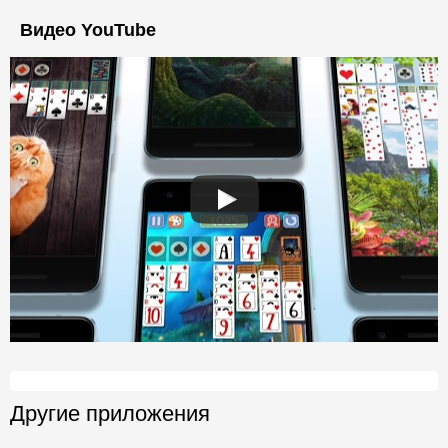
Видео YouTube
Другие приложения