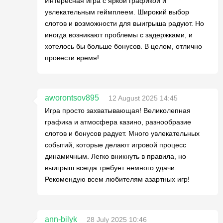
Интересная игра с яркой графикой и
увлекательным геймплеем. Широкий выбор
слотов и возможности для выигрыша радуют. Но
иногда возникают проблемы с задержками, и
хотелось бы больше бонусов. В целом, отлично
провести время!
aworontsov895
12 August 2025 14:45
Игра просто захватывающая! Великолепная
графика и атмосфера казино, разнообразие
слотов и бонусов радует. Много увлекательных
событий, которые делают игровой процесс
динамичным. Легко вникнуть в правила, но
выигрыш всегда требует немного удачи.
Рекомендую всем любителям азартных игр!
ann-bilyk
28 July 2025 10:46