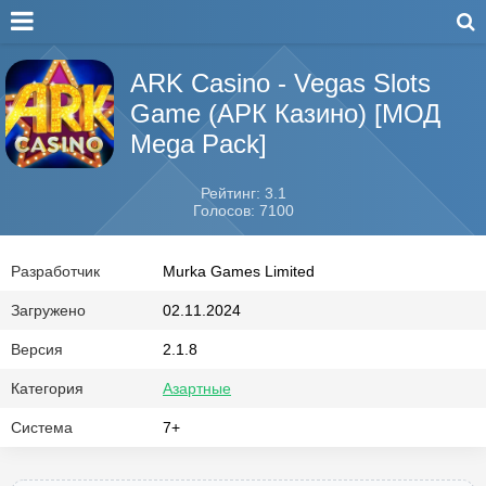
ARK Casino - Vegas Slots
Game (АРК Казино) [МОД
Mega Pack]
Рейтинг: 3.1
Голосов: 7100
Разработчик
Murka Games Limited
Загружено
02.11.2024
Версия
2.1.8
Категория
Азартные
Система
7+