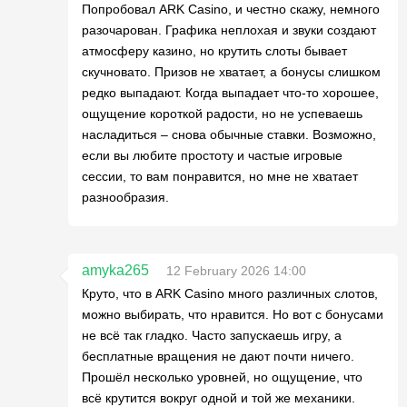
Попробовал ARK Casino, и честно скажу, немного
разочарован. Графика неплохая и звуки создают
атмосферу казино, но крутить слоты бывает
скучновато. Призов не хватает, а бонусы слишком
редко выпадают. Когда выпадает что-то хорошее,
ощущение короткой радости, но не успеваешь
насладиться – снова обычные ставки. Возможно,
если вы любите простоту и частые игровые
сессии, то вам понравится, но мне не хватает
разнообразия.
amyka265
12 February 2026 14:00
Круто, что в ARK Casino много различных слотов,
можно выбирать, что нравится. Но вот с бонусами
не всё так гладко. Часто запускаешь игру, а
бесплатные вращения не дают почти ничего.
Прошёл несколько уровней, но ощущение, что
всё крутится вокруг одной и той же механики.