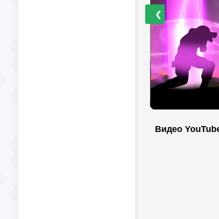
❮
Видео YouTub