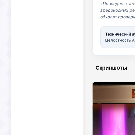
«Проведен стат
вредоносных per
обходит проверк
Технический а
Целостность A
Скриншоты