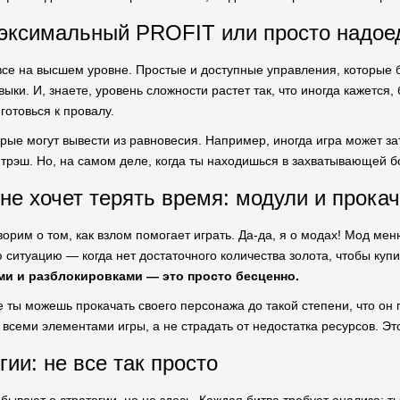
эксимальный PROFIT или просто надое
 все на высшем уровне. Простые и доступные управления, которые 
ыки. И, знаете, уровень сложности растет так, что иногда кажется
готовься к провалу.
торые могут вывести из равновесия. Например, иногда игра может з
рэш. Но, на самом деле, когда ты находишься в захватывающей бо
 не хочет терять время: модули и прока
орим о том, как взлом помогает играть. Да-да, я о модах! Мод мен
ю ситуацию — когда нет достаточного количества золота, чтобы куп
и и разблокировками — это просто бесценно.
 ты можешь прокачать своего персонажа до такой степени, что он 
всеми элементами игры, а не страдать от недостатка ресурсов. Это
гии: не все так просто