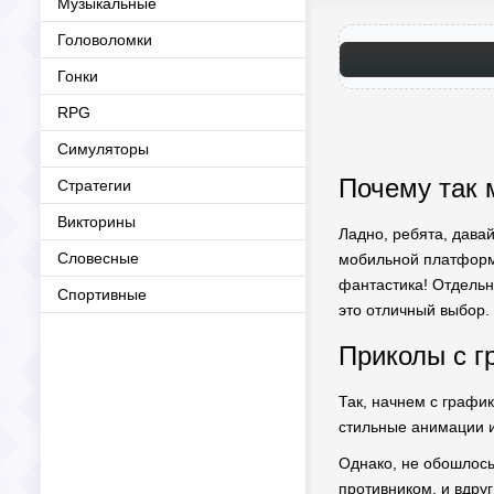
Музыкальные
Головоломки
Гонки
RPG
Симуляторы
Почему так 
Стратегии
Викторины
Ладно, ребята, давай
Словесные
мобильной платформе
фантастика! Отдельн
Спортивные
это отличный выбор. 
Приколы с г
Так, начнем с графи
стильные анимации и 
Однако, не обошлось
противником, и вдру