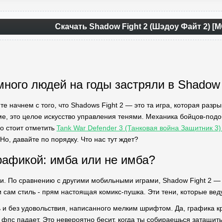
Скачать Shadow Fight 2 (Шэдоу Файт 2) [
много людей на годы застряли в Shadow 
те начнем с того, что Shadows Fight 2 — это та игра, которая разр
, это целое искусство управления тенями. Механика бойцов-подо
о стоит отметить
Tank War Defender 3 (Танковая война Защитник 3
Но, давайте по порядку. Что нас тут ждет?
рафикой: имба или не имба?
ки. По сравнению с другими мобильными играми, Shadow Fight 2 —
сам стиль - прям настоящая комикс-пушка. Эти тени, которые ведут
 и без удовольствия, написанного мелким шрифтом. Да, графика кр
г фпс падает. Это невероятно бесит, когда ты собираешься затащит