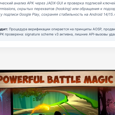
ический анализ APK через JADX-GUI и проверка подписей ключе
missions, скрытых перехватов (hooking) или обращения к под
у подписи Google Play, сохраняя стабильность на Android 14/15.
удит:
Процедура верификации опирается на принципы AOSP, прод
PK проверена: signature scheme v3 активна, лишние API-вызовы уда