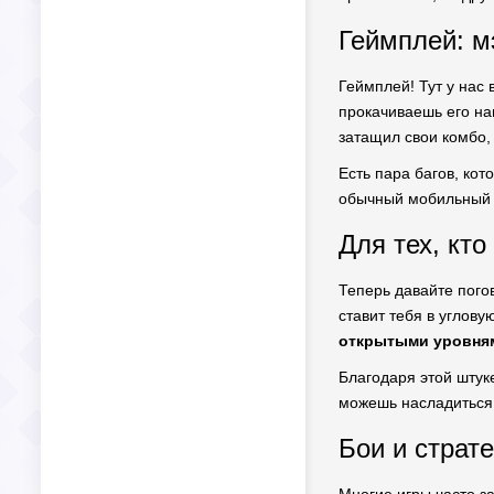
Геймплей: м
Геймплей! Тут у нас
прокачиваешь его нав
затащил свои комбо, 
Есть пара багов, ко
обычный мобильный т
Для тех, кто
Теперь давайте погов
ставит тебя в углову
открытыми уровням
Благодаря этой штуке
можешь насладиться 
Бои и страте