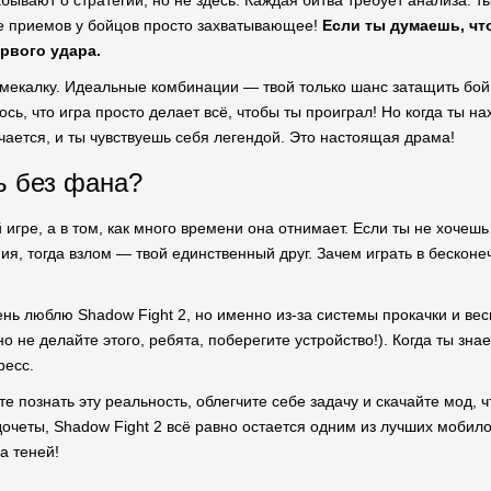
бывают о стратегии, но не здесь. Каждая битва требует анализа: ты 
е приемов у бойцов просто захватывающее!
Если ты думаешь, что
рвого удара.
смекалку. Идеальные комбинации — твой только шанс затащить бой.
ось, что игра просто делает всё, чтобы ты проиграл! Но когда ты
учается, и ты чувствуешь себя легендой. Это настоящая драма!
ь без фана?
игре, а в том, как много времени она отнимает. Если ты не хочешь
я, тогда взлом — твой единственный друг. Зачем играть в бесконе
ень люблю Shadow Fight 2, но именно из-за системы прокачки и вес
(но не делайте этого, ребята, поберегите устройство!). Когда ты зн
ресс.
ите познать эту реальность, облегчите себе задачу и скачайте мод, ч
дочеты, Shadow Fight 2 всё равно остается одним из лучших мобило
а теней!