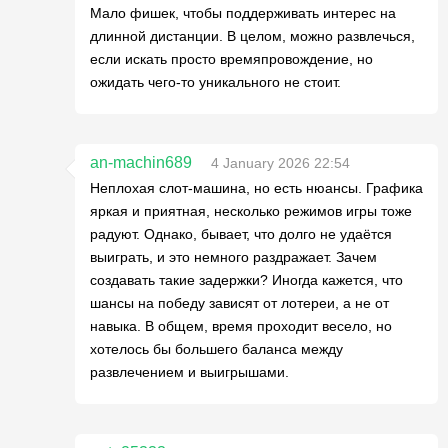
Мало фишек, чтобы поддерживать интерес на
длинной дистанции. В целом, можно развлечься,
если искать просто времяпровождение, но
ожидать чего-то уникального не стоит.
an-machin689
4 January 2026 22:54
Неплохая слот-машина, но есть нюансы. Графика
яркая и приятная, несколько режимов игры тоже
радуют. Однако, бывает, что долго не удаётся
выиграть, и это немного раздражает. Зачем
создавать такие задержки? Иногда кажется, что
шансы на победу зависят от лотереи, а не от
навыка. В общем, время проходит весело, но
хотелось бы большего баланса между
развлечением и выигрышами.