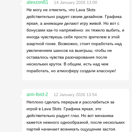
alexzon81
14 January 2026 13:00
Не могу не отметить, что Lava Slots
действительно радует своим дизайном. Графика
яркая, а анимации делают игру живой. Но вот с
бонусами как-то напряжённо: их тяжело выбить, и
иногда чувствуешь себя просто зрителем в этой
азартной гонке. Возможно, стоит поработать над
увеличением шансов на выигрыш, чтобы не
оставалось чувства разочарования после
нескольких круток. В общем, есть над чем
поработать, но атмосферу создали классную!
ann-ford-2
12 January 2026 13:54
Неплохо сделать перерыв и расслабиться за
игрой в Lava Slots. Графика яркая, это
действительно радует глаз. Но вот механика
кажется немного однообразной, после нескольких
партий начинает возникать ощущение застоя.