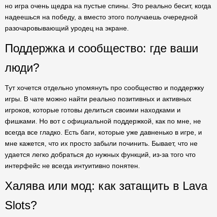
но игра очень щедра на пустые спины. Это реально бесит, когда
надеешься на победу, а вместо этого получаешь очередной
разочаровывающий уродец на экране.
Поддержка и сообщество: где ваши
люди?
Тут хочется отдельно упомянуть про сообщество и поддержку
игры. В чате можно найти реально позитивных и активных
игроков, которые готовы делиться своими находками и
фишками. Но вот с официальной поддержкой, как по мне, не
всегда все гладко. Есть баги, которые уже давненько в игре, и
мне кажется, что их просто забыли починить. Бывает, что не
удается легко добраться до нужных функций, из-за того что
интерфейс не всегда интуитивно понятен.
Халява или мод: как затащить в Lava
Slots?