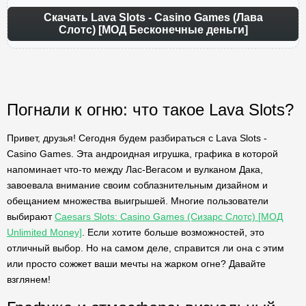
Скачать Lava Slots - Casino Games (Лава
Слотс) [МОД Бесконечные деньги]
Погнали к огню: что такое Lava Slots?
Привет, друзья! Сегодня будем разбираться с Lavа Slots -
Casino Games. Эта андроидная игрушка, графика в которой
напоминает что-то между Лас-Вегасом и вулканом Дака,
завоевала внимание своим соблазнительным дизайном и
обещанием множества выигрышей. Многие пользователи
выбирают
Caesars Slots: Casino Games (Сизарс Слотс) [МОД
Unlimited Money]
. Если хотите больше возможностей, это
отличный выбор. Но на самом деле, справится ли она с этим
или просто сожжет ваши мечты на жарком огне? Давайте
взглянем!