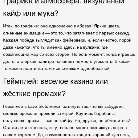
Графика и атмосфера: визуальный
кайф или мука?
Итак, по графике: она однозначно имбовая! Яркие цвета,
огненные анимации — это то, что затягивает с первых секунд.
Каждая победа выглядит как фейерверк, и, если честно, порой
даже кажется, что ты именно здесь, на вулкане, где
обжигающий жар со всех сторон! Но есть момент: когда играешь
долго, эта яркая палитра начинает немного утомлять. В какой-
то момент картинка кажется слишком однообразной.
Геймплей: веселое казино или
жёсткие промахи?
Геймплей в Lava Slots может затянуть так, что вы забудете,
сколько времени провели за игрой. Крутишь барабаны,
получаешь призы — все по кайфу. Но, друзья, не обманитесь!
Ставки летают в ноль, и тут вполне может возникнуть дыра в
вашем кармане. Да, возможность затащить хороший куш есть,