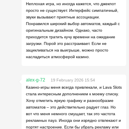
Неплохая игра, но иногда кажется, что джекпот
просто не существует. Интерфейс симпатичный,
звуки вызывают приятные ассоциации.
Понравился широкий выбор автоматов, каждый с
оригинальным дизайном. Однако, часто
приходится тратить кучу времени на ожидание
загрузки. Порой это расстраивает. Если не
зацикливаться на выигрыше, можно просто
насладиться атмосферой казино.
alex-g-72
19 February 2026 15:54
Казино-игры меня всегда привлекали, и Lava Slots
стала интересным дополнением к моему списку.
Хочу отметить яркую графику и разнообразие
автоматов – это действительно радует глаз. Но
вот что меня немного смущает, так это частота
рекламных пауз. Иногда они изрядно отвлекают и
портят настроение. Если бы убрать рекламу или