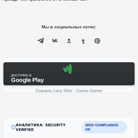
Мы в социальных сетях:
ДОСТУПНО В
Google Play
Скачать Lava Slots - Casino Games
АНАЛИТИКА: SECURITY
MOD-COMPLIANCE:
VERIFIED
OK