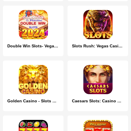
Double Win Slots- Vegas Casino
Slots Rush: Vegas Casino Slots
Golden Casino - Slots Games
Caesars Slots: Casino Games