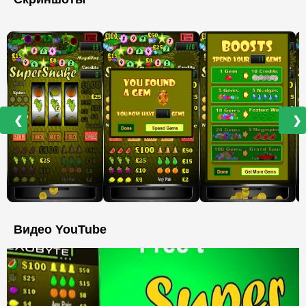
❮
❯
Видео YouTube