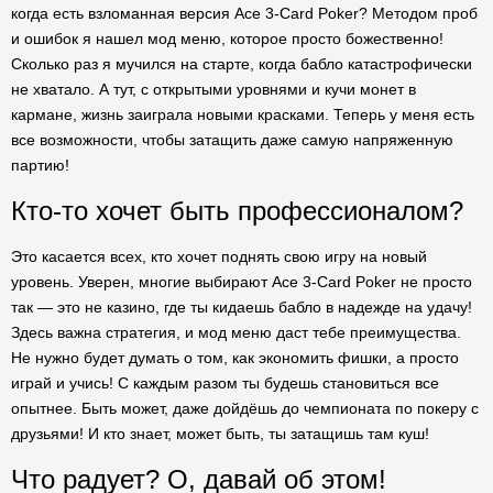
когда есть взломанная версия Ace 3-Card Poker? Методом проб
и ошибок я нашел мод меню, которое просто божественно!
Сколько раз я мучился на старте, когда бабло катастрофически
не хватало. А тут, с открытыми уровнями и кучи монет в
кармане, жизнь заиграла новыми красками. Теперь у меня есть
все возможности, чтобы затащить даже самую напряженную
партию!
Кто-то хочет быть профессионалом?
Это касается всех, кто хочет поднять свою игру на новый
уровень. Уверен, многие выбирают Ace 3-Card Poker не просто
так — это не казино, где ты кидаешь бабло в надежде на удачу!
Здесь важна стратегия, и мод меню даст тебе преимущества.
Не нужно будет думать о том, как экономить фишки, а просто
играй и учись! С каждым разом ты будешь становиться все
опытнее. Быть может, даже дойдёшь до чемпионата по покеру с
друзьями! И кто знает, может быть, ты затащишь там куш!
Что радует? О, давай об этом!