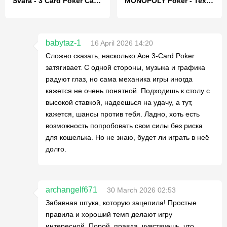
Svara - 3 Card Poker Card Game
MONOPOLY Poker - Texas Holdem
babytaz-1
16 April 2026 14:20
Сложно сказать, насколько Ace 3-Card Poker
затягивает. С одной стороны, музыка и графика
радуют глаз, но сама механика игры иногда
кажется не очень понятной. Подходишь к столу с
высокой ставкой, надеешься на удачу, а тут,
кажется, шансы против тебя. Ладно, хоть есть
возможность попробовать свои силы без риска
для кошелька. Но не знаю, будет ли играть в неё
долго.
archangelf671
30 March 2026 02:53
Забавная штука, которую зацепила! Простые
правила и хороший темп делают игру
интересной. Порой, правда, чувствуешь, что