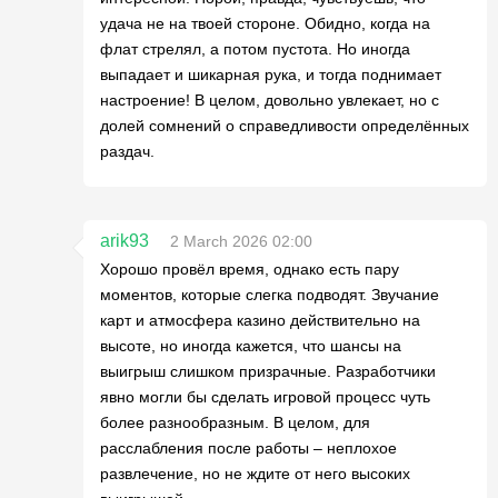
удача не на твоей стороне. Обидно, когда на
флат стрелял, а потом пустота. Но иногда
выпадает и шикарная рука, и тогда поднимает
настроение! В целом, довольно увлекает, но с
долей сомнений о справедливости определённых
раздач.
arik93
2 March 2026 02:00
Хорошо провёл время, однако есть пару
моментов, которые слегка подводят. Звучание
карт и атмосфера казино действительно на
высоте, но иногда кажется, что шансы на
выигрыш слишком призрачные. Разработчики
явно могли бы сделать игровой процесс чуть
более разнообразным. В целом, для
расслабления после работы – неплохое
развлечение, но не ждите от него высоких