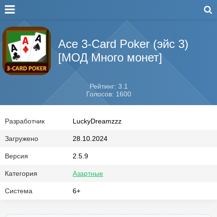
Ace 3-Card Poker (эйс 3)
[МОД Много монет]
Рейтинг: 3.1
Голосов: 1600
Разработчик
LuckyDreamzzz
Загружено
28.10.2024
Версия
2.5.9
Категория
Азартные
Система
6+