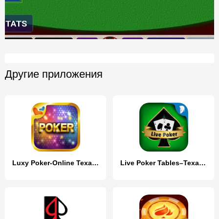
Другие приложения
Luxy Poker-Online Texas Poker
Live Poker Tables–Texas holdem