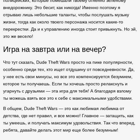
полицейских, которые помешали твоему огненно зеленому
внедорожнику. Это бесит, как никогда! Именно поэтому я
отрываю лишь небольшие таланты, чтобы послушать музыку
жизни, тогда как около твоего персонажа носится какие-то
перекрестки. Да и к управлению иногда стоит привыкнуть. Но эй,
это же весело!
Игра на завтра или на вечер?
Что тут сказать, Dude Theft Wars просто на пике популярности,
особенно среди тех, кто ищет отдушину от повседневности. Да,
у нее есть свои минусы, но все это компенсируется безумием,
которое ты получаешь. Если ты хочешь просто релакснуть и
угарнуть с друзьями — эта игра для тебя! А благодаря взлому
ты можешь взять все это к себе с максимальными удобствами.
В общем, Dude Theft Wars — это как любимая любимка от
детства, где нет правил, и все можно! Главное — затащить, как
ты умеешь, и получать максимум удовольствия. Так что вперед,
ребята, давайте делать этот мир еще более безумным!