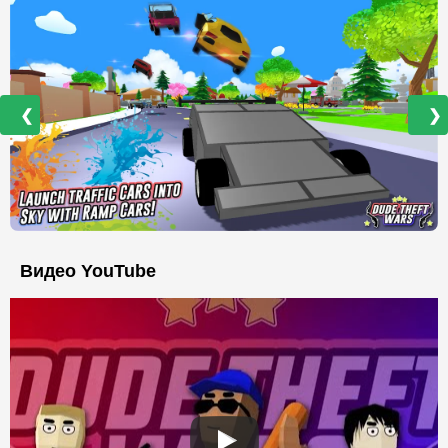
❮
❯
Видео YouTube