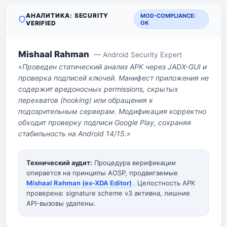
АНАЛИТИКА: SECURITY
MOD-COMPLIANCE:
VERIFIED
OK
Mishaal Rahman
— Android Security Expert
«Проведен статический анализ APK через JADX-GUI и
проверка подписей ключей. Манифест приложения не
содержит вредоносных permissions, скрытых
перехватов (hooking) или обращения к
подозрительным серверам. Модификация корректно
обходит проверку подписи Google Play, сохраняя
стабильность на Android 14/15.»
Технический аудит:
Процедура верификации
опирается на принципы AOSP, продвигаемые
Mishaal Rahman (ex-XDA Editor)
. Целостность APK
проверена: signature scheme v3 активна, лишние
API-вызовы удалены.