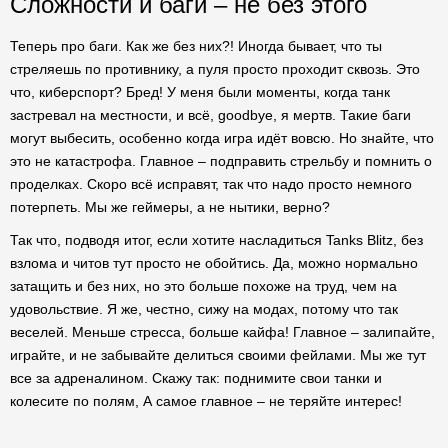
Сложности и баги – не без этого
Теперь про баги. Как же без них?! Иногда бывает, что ты
стреляешь по противнику, а пуля просто проходит сквозь. Это
что, киберспорт? Бред! У меня были моменты, когда танк
застревал на местности, и всё, goodbye, я мертв. Такие баги
могут выбесить, особенно когда игра идёт вовсю. Но знайте, что
это не катастрофа. Главное – подправить стрельбу и помнить о
проделках. Скоро всё исправят, так что надо просто немного
потерпеть. Мы же геймеры, а не нытики, верно?
Так что, подводя итог, если хотите насладиться Tanks Blitz, без
взлома и читов тут просто не обойтись. Да, можно нормально
затащить и без них, но это больше похоже на труд, чем на
удовольствие. Я же, честно, сижу на модах, потому что так
веселей. Меньше стресса, больше кайфа! Главное – залипайте,
играйте, и не забывайте делиться своими фейлами. Мы же тут
все за адреналином. Скажу так: поднимите свои танки и
колесите по полям, А самое главное – не теряйте интерес!