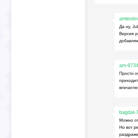
amtesti
Да ну, J
Версия р
добавляю
am-973
Просто о
приходит
впечатле
bagdat-
Можно от
Но вот р
раздраже