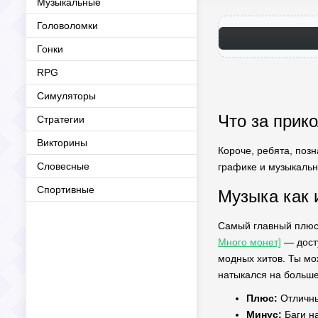
Музыкальные
Головоломки
Гонки
RPG
Симуляторы
Что за прико
Стратегии
Викторины
Короче, ребята, позн
Словесные
графике и музыкально
Спортивные
Музыка как 
Самый главный плюс 
Много монет]
— досту
модных хитов. Ты мо
натыкался на большее
Плюс:
Отличны
Минус:
Баги на