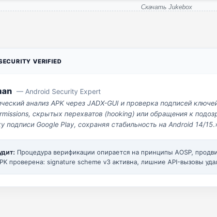
Скачать Jukebox
ECURITY VERIFIED
man
— Android Security Expert
ический анализ APK через JADX-GUI и проверка подписей ключе
missions, скрытых перехватов (hooking) или обращения к под
у подписи Google Play, сохраняя стабильность на Android 14/15.
удит:
Процедура верификации опирается на принципы AOSP, прод
PK проверена: signature scheme v3 активна, лишние API-вызовы уда