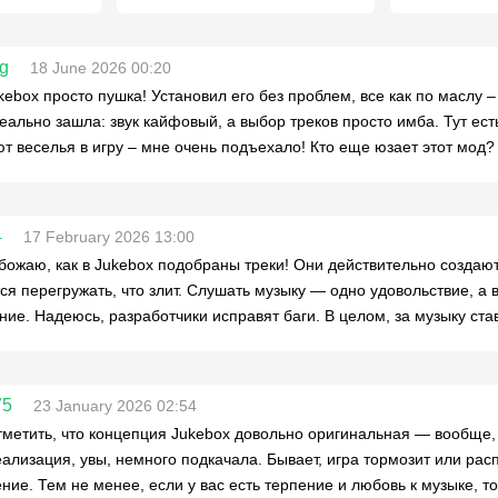
ng
18 June 2026 00:20
ukebox просто пушка! Установил его без проблем, все как по маслу 
еально зашла: звук кайфовый, а выбор треков просто имба. Тут е
т веселья в игру – мне очень подъехало! Кто еще юзает этот мод?
4
17 February 2026 13:00
божаю, как в Jukebox подобраны треки! Они действительно создают
ся перегружать, что злит. Слушать музыку — одно удовольствие, а
ние. Надеюсь, разработчики исправят баги. В целом, за музыку ст
75
23 January 2026 02:54
метить, что концепция Jukebox довольно оригинальная — вообще
еализация, увы, немного подкачала. Бывает, игра тормозит или рас
ние. Тем не менее, если у вас есть терпение и любовь к музыке, 