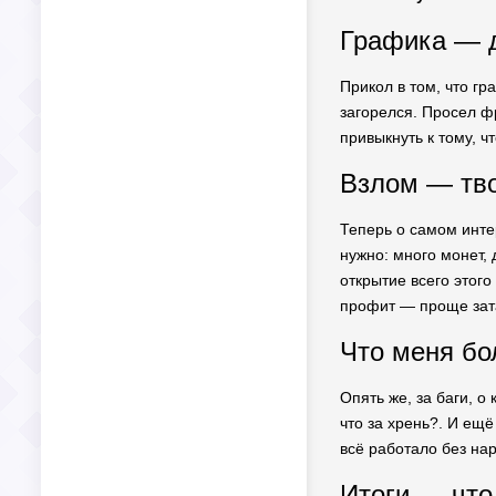
Графика — д
Прикол в том, что гр
загорелся. Просел ф
привыкнуть к тому, ч
Взлом — тво
Теперь о самом инте
нужно: много монет,
открытие всего этого
профит — проще зата
Что меня бо
Опять же, за баги, о
что за хрень?. И ещё
всё работало без нар
Итоги — что