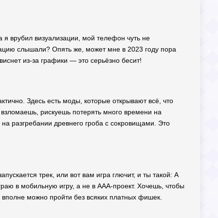
да я врубил визуализации, мой телефон чуть не
изацию слышали? Опять же, может мне в 2023 году пора
 виснет из-за графики — это серьёзно бесит!
ктично. Здесь есть моды, которые открывают всё, что
е взломаешь, рискуешь потерять много времени на
ак на разгребании древнего гроба с сокровищами. Это
апускается трек, или вот вам игра глючит, и ты такой: А
граю в мобильную игру, а не в AAA-проект. Хочешь, чтобы
е, вполне можно пройти без всяких платных фишек.