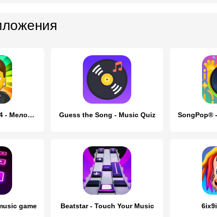
иложения
Угадай песню 2024 - Мелодию
Guess the Song - Music Quiz
SongPop® -
 music game
Beatstar - Touch Your Music
6ix9