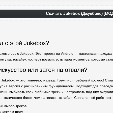
Скачать Jukebox (Джукбокс) [МО
л с этой Jukebox?
акомьтесь с Jukebox. Этот проект на Android — настоящая находка 
му кастомайзу, но, черт возьми, есть пара моментов, которые ста
искусство или затея на отвали?
Jukebox — это, конечно, музыка. Трек-лист, гребаный космос! Сто
пна версия с расширенным функционалом. Подходит для повседнев
жешь выбирать свои любимые треки и настраивать под них визуализ
 количество багов, чем на классных забав. Сначала всё работает, 
й выбор треков.
 каждом шагу.