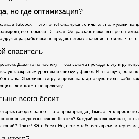
а, но где оптимизация?
афика в Jukebox — это нечто! Она яркая, стильная, но, мужики, ког
реймрейт, всё тормозит. Я такая: Эй, разработчики, вы про оптим
то друзья-разработчики не придают этому значения, но когда что-то
й спаситель
ресном. Давайте по чесноку — без взлома проходить эту игру непра
 доступ к закрытым уровням и ещё кучу фишек. И я не шучу, если н
 богатства. Заходишь в игру, и прямо на старте чувствуешь себя, к
щить, чем потеть на прокачку.
льше всего бесит
 которых говорил ранее — это прям трындец. Бывает, что просто не з
 постоянные донаты, как же без них? Каждый раз вспоминаю, что и
еканий? Плати! ВЭто бесит. Но, если у тебя есть время и терпени
 в итоге?