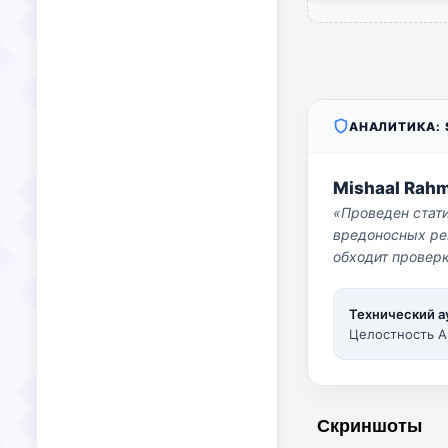
АНАЛИТИКА: S
Mishaal Rah
«Проведен стат
вредоносных per
обходит проверк
Технический а
Целостность A
Скриншоты