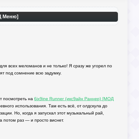
Д Меню]
для всех меломанов и не только! Я сразу же угорел по
вят под сомнение всю задумку.
ит посмотреть на
6ix9ine Runner (икс9айн Раннер) [МОД
ного использования. Там есть всё, от олдскула до
ации. Но, когда я запускал этот музыкальный рай,
а потом раз — и просто виснет.