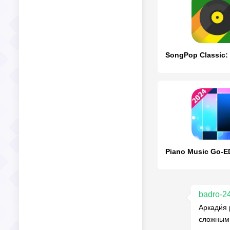
badro-2
Аркади́я
сложными