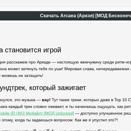
Скачать Arcaea (Аркэя) [МОД Бесконе
а становится игрой
одня расскажем про Аркаде — настоящую жемчужину среди ритм-игр н
о она может затянуть тебя по уши! Мировая слава, непередаваемая
е можешь не затащить!
ундтрек, который зажигает
лкнулся, это музыка —
вау!
Тут такие треки, которых даже в Top 10
aea каждый трек словно оживает, и ты начинаешь ощущать, как рит
obile-ID (АУ2 Мобайл) [МОД Unlocked]
— доступно улучшенное реше
этому, когда ты задаешься вопросом: Как же я упустил это?!.