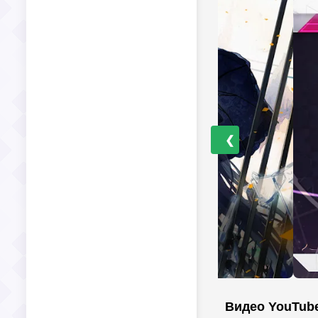
❮
Видео YouTub