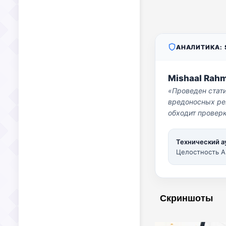
АНАЛИТИКА: S
Mishaal Rah
«Проведен стат
вредоносных per
обходит проверк
Технический а
Целостность A
Скриншоты