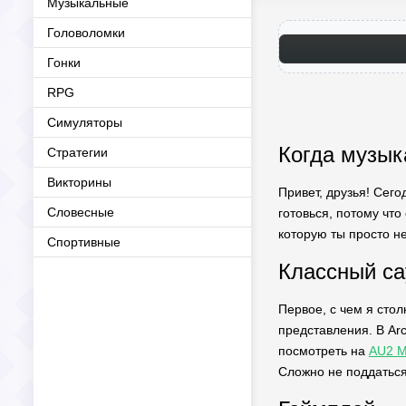
Музыкальные
Головоломки
Гонки
RPG
Симуляторы
Когда музык
Стратегии
Викторины
Привет, друзья! Сег
Словесные
готовься, потому чт
которую ты просто н
Спортивные
Классный са
Первое, с чем я сто
представления. В Arc
посмотреть на
AU2 M
Сложно не поддаться 