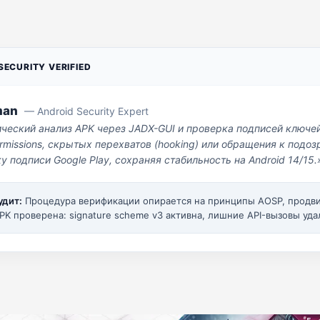
ECURITY VERIFIED
man
— Android Security Expert
ический анализ APK через JADX-GUI и проверка подписей ключе
missions, скрытых перехватов (hooking) или обращения к под
у подписи Google Play, сохраняя стабильность на Android 14/15.
удит:
Процедура верификации опирается на принципы AOSP, прод
PK проверена: signature scheme v3 активна, лишние API-вызовы уда