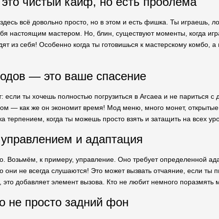
это чистый кайф, но есть проблема
здесь всё довольно просто, но в этом и есть фишка. Ты играешь, 
ебя настоящим мастером. Но, блин, существуют моменты, когда игр
ят из себя! Особенно когда ты готовишься к мастерскому комбо, а 
!
одов — это ваше спасение
т: если ты хочешь полностью погрузиться в Arcaea и не париться с
злом — как же он экономит время! Мод меню, много монет, открыты
 терпением, когда ты можешь просто взять и затащить на всех уро
управлением и адаптация
но. Возьмём, к примеру, управление. Оно требует определенной ад
о они не всегда слушаются! Это может вызвать отчаяние, если ты 
, это добавляет элемент вызова. Кто не любит немного поразмять 
о не просто задний фон