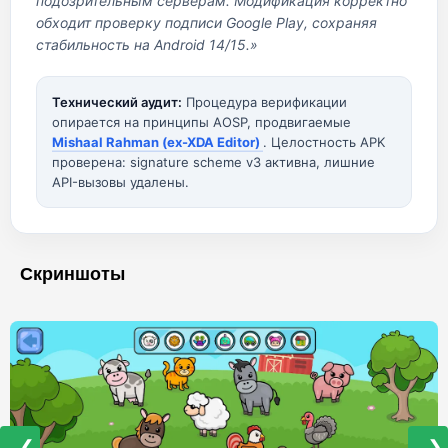
подозрительным серверам. Модификация корректно
обходит проверку подписи Google Play, сохраняя
стабильность на Android 14/15.»
Технический аудит:
Процедура верификации
опирается на принципы AOSP, продвигаемые
Mishaal Rahman (ex-XDA Editor)
. Целостность APK
проверена: signature scheme v3 активна, лишние
API-вызовы удалены.
Скриншоты
❮
❯