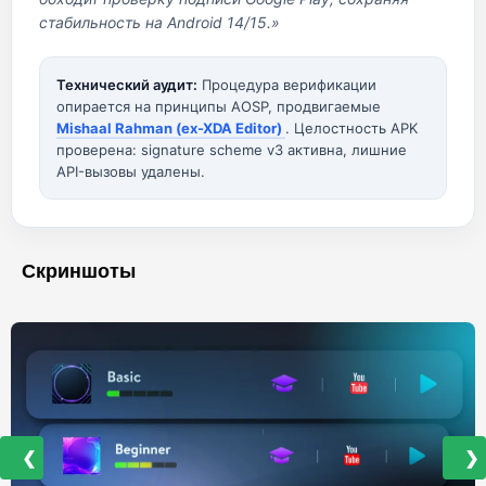
стабильность на Android 14/15.»
Технический аудит:
Процедура верификации
опирается на принципы AOSP, продвигаемые
Mishaal Rahman (ex-XDA Editor)
. Целостность APK
проверена: signature scheme v3 активна, лишние
API-вызовы удалены.
Скриншоты
❮
❯