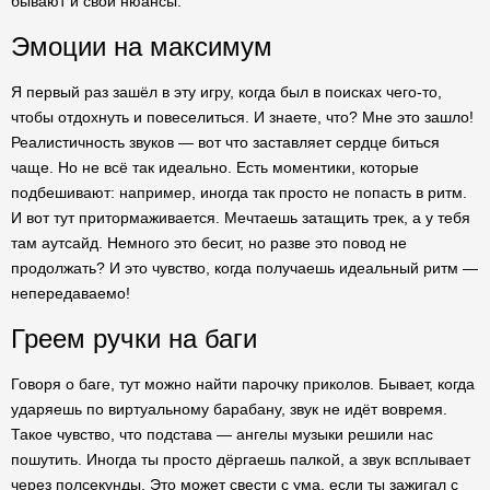
бывают и свои нюансы.
Эмоции на максимум
Я первый раз зашёл в эту игру, когда был в поисках чего-то,
чтобы отдохнуть и повеселиться. И знаете, что? Мне это зашло!
Реалистичность звуков — вот что заставляет сердце биться
чаще. Но не всё так идеально. Есть моментики, которые
подбешивают: например, иногда так просто не попасть в ритм.
И вот тут притормаживается. Мечтаешь затащить трек, а у тебя
там аутсайд. Немного это бесит, но разве это повод не
продолжать? И это чувство, когда получаешь идеальный ритм —
непередаваемо!
Греем ручки на баги
Говоря о баге, тут можно найти парочку приколов. Бывает, когда
ударяешь по виртуальному барабану, звук не идёт вовремя.
Такое чувство, что подстава — ангелы музыки решили нас
пошутить. Иногда ты просто дёргаешь палкой, а звук всплывает
через полсекунды. Это может свести с ума, если ты зажигал с