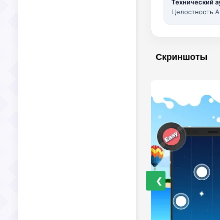
Технический а
Целостность A
Скриншоты
❮