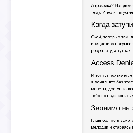
А графика? Например
тему. И если ты успе
Когда затупи
Окей, теперь о том, 
инициатива накрывает
результату, а тут та
Access Deni
И вот тут появляется
я понял, что без эт
монеты, доступ ко вс
тебе не надо копить
Звонимо на 
Главное, что я замет
мелодии и стараясь 