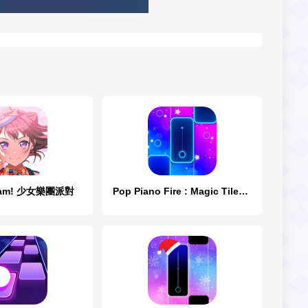
eam! 少女樂團派對
Pop Piano Fire : Magic Tiles 2