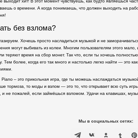
е выходит хит! В этот момент чувствуешь, как будто являешься ча
ываешь о времени. А когда понимаешь, что должен выходить на работ
ня!
рать без взлома?
азируем. Хочешь просто насладиться музыкой и не заморачиваться?
ния могут выбивать из колеи. Многим пользователям этого мало, и 
и теряют время на сбор монет. Так что, если ты хочешь полностью 
. Тем более, когда его так много и настолько легко найти — это как
ниями.
 Piano – это прикольная игра, где ты можешь наслаждаться музыкой
душе тормоза, то моды и взлом — это то, что открывает всю суть игр
ь, и не пожалей, если займёшься взломом. Удачи на клавишах, музы
Мы в социальных сетях: