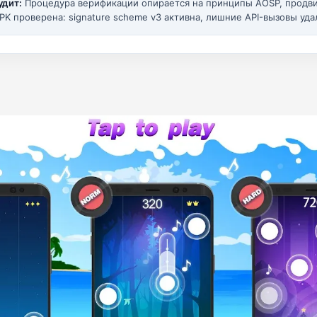
удит:
Процедура верификации опирается на принципы AOSP, прод
PK проверена: signature scheme v3 активна, лишние API-вызовы уда