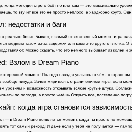
, когда мелодия строго бьёт по плиткам — это максимально удовле
ваешь, то звучит всё это не просто неплохо, а хардкорно круто. О
л: недостатки и баги
что реально бесит. Бывает, в самый ответственный момент игра начин
ся медным тазом из-за задержки или какого-то другого глючка. Эт
к подставляют. Можно сказать, что это немного выбивает из колеи и 
ed: Взлом в Dream Piano
 интересный момент! Полгода назад я услышал о чём-то странном. 
ого вообще никуда. Зачем мириться с ограничениями игры, если мо
ем уровням и возможность открывать всякие крутые штуки. Согласи
 монеты по полгода, а просто жмёшь Открыть все, постепенно пог
хайп: когда игра становится зависимост
ил — в Dream Piano появляется момент, когда ты просто не можешь
взять тот самый рекорд! И даже если у тебя не получается — ламп