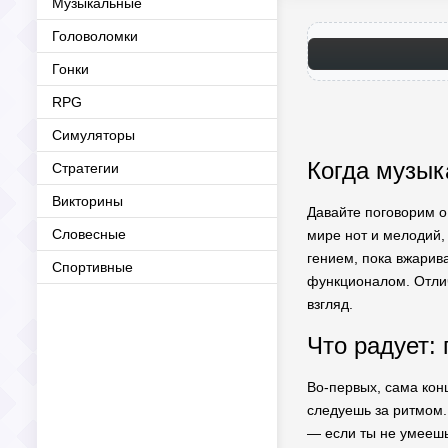
Музыкальные
Головоломки
Гонки
RPG
Симуляторы
Когда музык
Стратегии
Викторины
Давайте поговорим о
Словесные
мире нот и мелодий, 
гением, пока вжарив
Спортивные
функционалом. Отлич
взгляд.
Что радует: 
Во-первых, сама кон
следуешь за ритмом.
— если ты не умеешь 