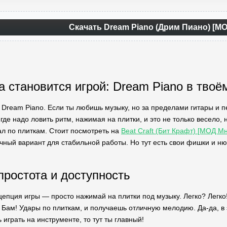
Скачать Dream Piano (Дрим Пиано) [МО
а становится игрой: Dream Piano в твоё
 Dream Piano. Если ты любишь музыку, но за пределами гитары и пе
где надо ловить ритм, нажимая на плитки, и это не только весело,
ал по плиткам. Стоит посмотреть на
Beat Craft (Бит Крафт) [МОД М
ный вариант для стабильной работы. Но тут есть свои фишки и нюан
простота и доступность
цепция игры — просто нажимай на плитки под музыку. Легко? Лег
 Бам! Удары по плиткам, и получаешь отличную мелодию. Да-да, 
играть на инструменте, то тут ты главный!