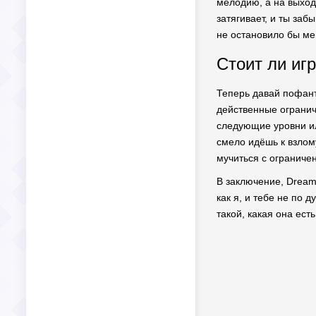
мелодию, а на выход
затягивает, и ты заб
не остановило бы ме
Стоит ли иг
Теперь давай пофант
действенные ограниче
следующие уровни ил
смело идёшь к взлому
мучиться с ограниче
В заключение, Dream
как я, и тебе не по 
такой, какая она ест