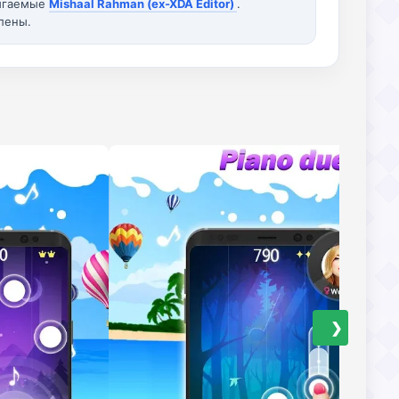
вигаемые
Mishaal Rahman (ex-XDA Editor)
.
лены.
❯