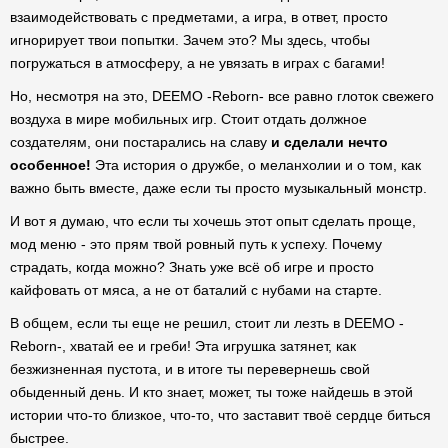
взаимодействовать с предметами, а игра, в ответ, просто
игнорирует твои попытки. Зачем это? Мы здесь, чтобы
погружаться в атмосферу, а не увязать в играх с багами!
Но, несмотря на это, DEEMO -Reborn- все равно глоток свежего
воздуха в мире мобильных игр. Стоит отдать должное
создателям, они постарались на славу
и сделали нечто
особенное!
Эта история о дружбе, о меланхолии и о том, как
важно быть вместе, даже если ты просто музыкальный монстр.
И вот я думаю, что если ты хочешь этот опыт сделать проще,
мод меню - это прям твой ровный путь к успеху. Почему
страдать, когда можно? Знать уже всё об игре и просто
кайфовать от мяса, а не от баталий с нубами на старте.
В общем, если ты еще не решил, стоит ли лезть в DEEMO -
Reborn-, хватай ее и греби! Эта игрушка затянет, как
безжизненная пустота, и в итоге ты перевернешь свой
обыденный день. И кто знает, может, ты тоже найдешь в этой
истории что-то близкое, что-то, что заставит твоё сердце биться
быстрее.