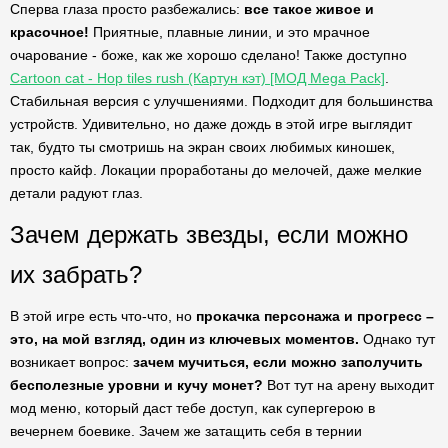
Сперва глаза просто разбежались:
все такое живое и
красочное!
Приятные, плавные линии, и это мрачное
очарование - боже, как же хорошо сделано! Также доступно
Cartoon cat - Hop tiles rush (Картун кэт) [МОД Mega Pack]
.
Стабильная версия с улучшениями. Подходит для большинства
устройств. Удивительно, но даже дождь в этой игре выглядит
так, будто ты смотришь на экран своих любимых киношек,
просто кайф. Локации проработаны до мелочей, даже мелкие
детали радуют глаз.
Зачем держать звезды, если можно
их забрать?
В этой игре есть что-что, но
прокачка персонажа и прогресс –
это, на мой взгляд, один из ключевых моментов.
Однако тут
возникает вопрос:
зачем мучиться, если можно заполучить
бесполезные уровни и кучу монет?
Вот тут на арену выходит
мод меню, который даст тебе доступ, как супергерою в
вечернем боевике. Зачем же затащить себя в тернии