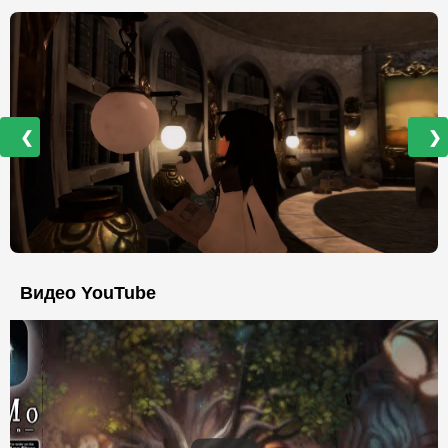
❮
❯
Видео YouTube