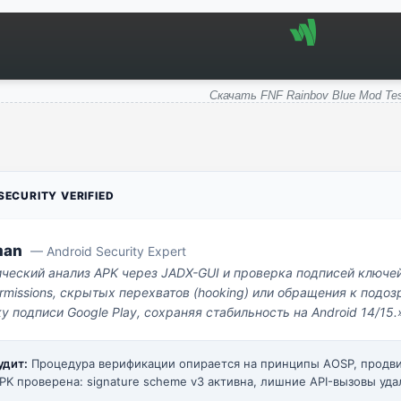
Скачать FNF Rainbov Blue Mod Tes
ECURITY VERIFIED
man
— Android Security Expert
ический анализ APK через JADX-GUI и проверка подписей ключе
missions, скрытых перехватов (hooking) или обращения к под
у подписи Google Play, сохраняя стабильность на Android 14/15.
удит:
Процедура верификации опирается на принципы AOSP, прод
PK проверена: signature scheme v3 активна, лишние API-вызовы уда