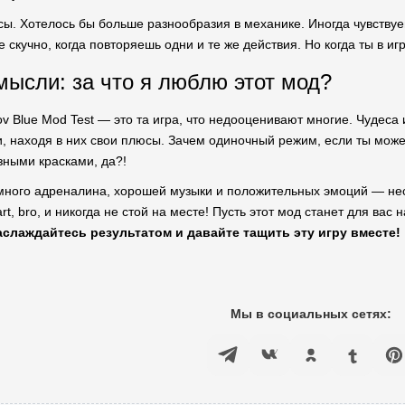
усы. Хотелось бы больше разнообразия в механике. Иногда чувству
 скучно, когда повторяешь одни и те же действия. Но когда ты в и
ысли: за что я люблю этот мод?
v Blue Mod Test — это та игра, что недооценивают многие. Чудеса 
, находя в них свои плюсы. Зачем одиночный режим, если ты може
азными красками, да?!
много адреналина, хорошей музыки и положительных эмоций — неси
rt, bro, и никогда не стой на месте! Пусть этот мод станет для вас
аслаждайтесь результатом и давайте тащить эту игру вместе!
Мы в социальных сетях: