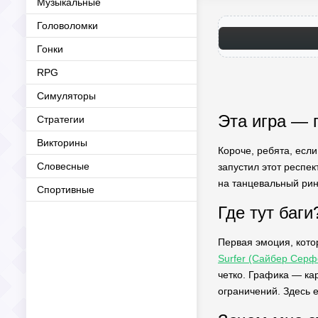
Музыкальные
Головоломки
Гонки
RPG
Симуляторы
Эта игра — 
Стратегии
Викторины
Короче, ребята, если
Словесные
запустил этот респек
на танцевальный ринг
Спортивные
Где тут баги
Первая эмоция, кото
Surfer (Сайбер Сер
четко. Графика — ка
ограничений. Здесь е