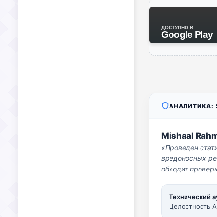
ДОСТУПНО В
Google Play
АНАЛИТИКА: S
Mishaal Rah
«Проведен стат
вредоносных per
обходит проверк
Технический а
Целостность A