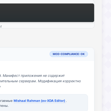
t
MOD-COMPLIANCE: OK
й. Манифест приложения не содержит
озрительным серверам. Модификация корректно
»
вигаемые
Mishaal Rahman (ex-XDA Editor)
.
лены.