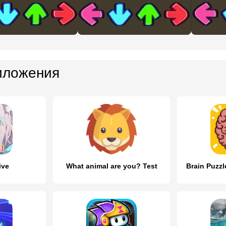
иложения
ive
What animal are you? Test
Brain Puzzl