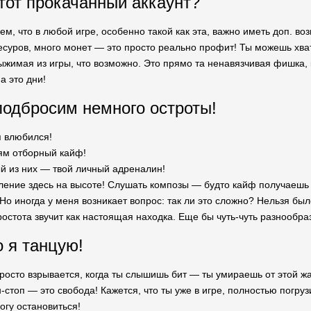
тот прокачанный аккаунт?
ем, что в любой игре, особенно такой как эта, важно иметь доп. 
есуров, много монет — это просто реально профит! Ты можешь хва
выжимая из игры, что возможно. Это прямо та ненавязчивая фишка, 
а это дни!
одбросим немного остроты!
я влюбился!
ям отборный кайф!
й из них — твой личный адреналин!
ние здесь на высоте! Слушать композы — будто кайф получаешь о
 Но иногда у меня возникает вопрос: так ли это сложно? Нельзя б
ростота звучит как настоящая находка. Еще бы чуть-чуть разнообр
о я танцую!
росто взрывается, когда ты слышишь бит — ты умираешь от этой жаж
н-стоп — это свобода! Кажется, что ты уже в игре, полностью погр
огу остановиться!