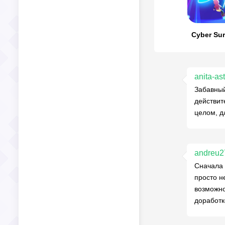
Cyber Sur
anita-as
Забавный
действит
целом, д
andreu2
Сначала 
просто н
возможно
доработк