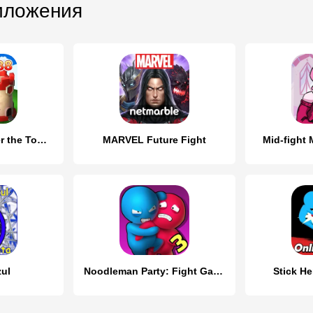
иложения
Ant Fight: Conquer the Tower
MARVEL Future Fight
Mid-fight
zul
Noodleman Party: Fight Games
Stick He