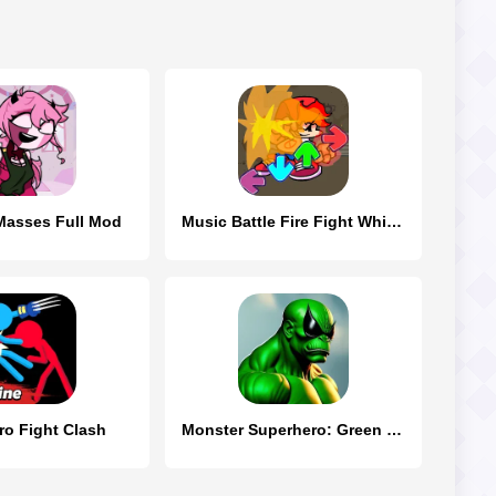
 Masses Full Mod
Music Battle Fire Fight Whitty
ro Fight Clash
Monster Superhero: Green Fight