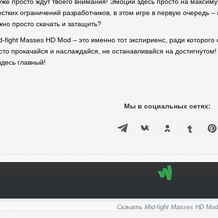
же просто ждут твоего внимания! Эмоции здесь просто на максимуме
естких ограничений разработчиков, в этом игре в первую очередь –
жно просто скачать и затащить?
d-fight Masses HD Mod – это именно тот экспириенс, ради которого
сто прокачайся и наслаждайся, не останавливайся на достигнутом! 
здесь главный!
Мы в социальных сетях:
Скачать Mid-fight Masses HD Mod