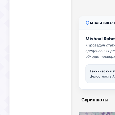
АНАЛИТИКА: S
Mishaal Rah
«Проведен стат
вредоносных per
обходит проверк
Технический а
Целостность A
Скриншоты