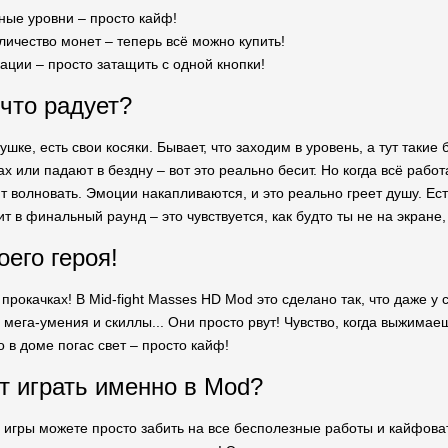
ные уровни – просто кайф!
ичество монет – теперь всё можно купить!
ции – просто затащить с одной кнопки!
 что радует?
ушке, есть свои косяки. Бывает, что заходим в уровень, а тут такие 
ах или падают в бездну – вот это реально бесит. Но когда всё рабо
т волновать. Эмоции накапливаются, и это реально греет душу. Ес
т в финальный раунд – это чувствуется, как будто ты не на экране
оего героя!
прокачках! В Mid-fight Masses HD Mod это сделано так, что даже 
и мега-умения и скиллы... Они просто рвут! Чувство, когда выжима
о в доме погас свет – просто кайф!
т играть именно в Mod?
 игры можете просто забить на все бесполезные работы и кайфоват