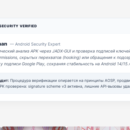
ECURITY VERIFIED
man
— Android Security Expert
ический анализ APK через JADX-GUI и проверка подписей ключе
missions, скрытых перехватов (hooking) или обращения к под
у подписи Google Play, сохраняя стабильность на Android 14/15.
удит:
Процедура верификации опирается на принципы AOSP, прод
PK проверена: signature scheme v3 активна, лишние API-вызовы уда