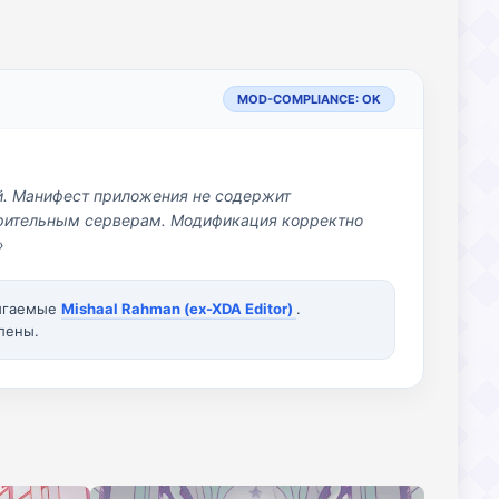
MOD-COMPLIANCE: OK
й. Манифест приложения не содержит
озрительным серверам. Модификация корректно
»
вигаемые
Mishaal Rahman (ex-XDA Editor)
.
лены.