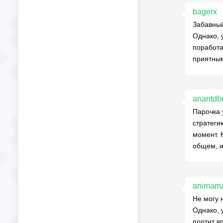
bagerx
Забавный
Однако, 
поработа
приятным
anantdb
Парочка 
стратеги
момент. 
общем, и
animam
Не могу 
Однако, 
портит в