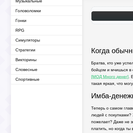
Музыкальные
Головоломки
Гонки
RPG
Симуляторы
Когда обычн
Стратегии
Викторины
Братва, кто уже успе
Словесные
бойцом и мчишься в 
[МОД Много денег]
. 
Спортивные
такая яркая, что мо
Имба-денежк
Теперь о самом глав
людей с покупками? 
пожелает? Даже не зн
платить, но когда ты