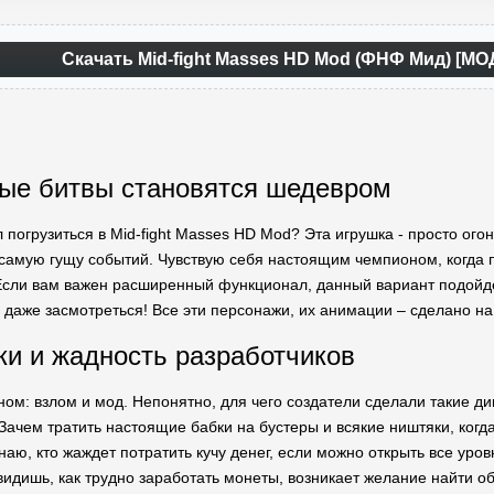
Скачать Mid-fight Masses HD Mod (ФНФ Мид) [М
ые битвы становятся шедевром
л погрузиться в Mid-fight Masses HD Mod? Эта игрушка - просто ог
самую гущу событий. Чувствую себя настоящим чемпионом, когда 
Если вам важен расширенный функционал, данный вариант подойдет
гу даже засмотреться! Все эти персонажи, их анимации – сделано н
и и жадность разработчиков
ном: взлом и мод. Непонятно, для чего создатели сделали такие ди
Зачем тратить настоящие бабки на бустеры и всякие ништяки, когда
аю, кто жаждет потратить кучу денег, если можно открыть все уровн
 видишь, как трудно заработать монеты, возникает желание найти о