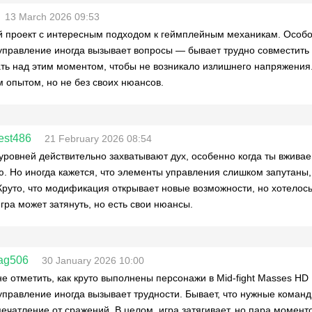
13 March 2026 09:53
 проект с интересным подходом к геймплейным механикам. Особо 
управление иногда вызывает вопросы — бывает трудно совместить 
ть над этим моментом, чтобы не возникало излишнего напряжения.
 опытом, но не без своих нюансов.
est486
21 February 2026 08:54
уровней действительно захватывают дух, особенно когда ты вжива
ю. Но иногда кажется, что элементы управления слишком запутаны, 
Круто, что модификация открывает новые возможности, но хотелось
гра может затянуть, но есть свои нюансы.
ag506
30 January 2026 10:00
не отметить, как круто выполнены персонажи в Mid-fight Masses HD
управление иногда вызывает трудности. Бывает, что нужные команды
печатление от сражений. В целом, игра затягивает, но пара моменто