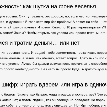
ожность: как шутка на фоне веселья
им уровни. Они тут разные, это хорошо, но, если честно, некоторые
п, и думаешь: Я взял этот мир без проблем! А потом на тебе — вт
– читай, рынок покинут. И потом, блин, по 10 раз перевыигрывать?!
ь взлом! Зачем? Чтобы открыть все уровни или просто взять много 
ся и тратим деньги… или нет
 интересная часть. Игра даёт тебе возможность прокачивать персон
ешь монеты, а затем, как обычно, встает вопрос: Тратить или коп
, это ужасно. Лучше бы давали возможность прокачивать способнос
то просто необходимость. Без него ты просто будешь тратить кучу 
шифр: играть вдвоем или игра в одино
 с братом. Знаете, как бывает, когда играешь в кооперативе? Это 
в колею нот, а потом видишь, как он вообще не попадает. Но порой 
ам себе, это немного по-другому ощущается. Но чёрт побери, в игр