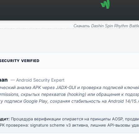
Скачать Dashin Spin Rhythm Battl
ECURITY VERIFIED
man
— Android Security Expert
ический анализ APK через JADX-GUI и проверка подписей ключе
missions, скрытых перехватов (hooking) или обращения к под
у подписи Google Play, сохраняя стабильность на Android 14/15.
удит:
Процедура верификации опирается на принципы AOSP, прод
PK проверена: signature scheme v3 активна, лишние API-вызовы уда