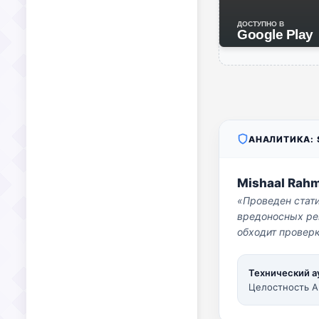
ДОСТУПНО В
Google Play
АНАЛИТИКА: S
Mishaal Rah
«Проведен стат
вредоносных per
обходит проверк
Технический а
Целостность A