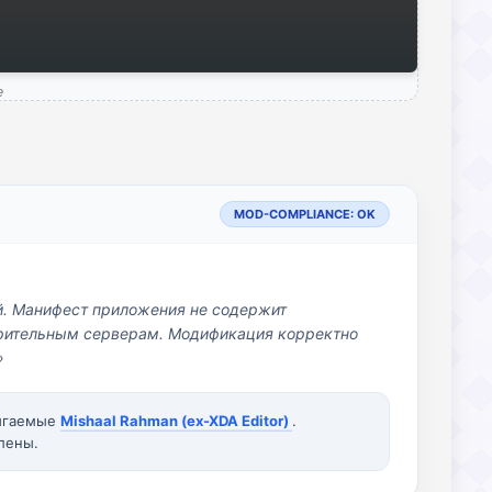
e
MOD-COMPLIANCE: OK
й. Манифест приложения не содержит
озрительным серверам. Модификация корректно
»
вигаемые
Mishaal Rahman (ex-XDA Editor)
.
лены.