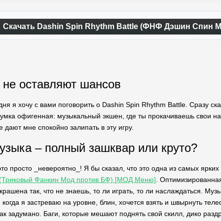
Скачать Dashin Spin Rhythm Battle (ФНФ Дэшин Спин 
 не оставляют шансов
дня я хочу с вами поговорить о Dashin Spin Rhythm Battle. Сразу ск
умка офигенная: музыкальный экшен, где ты прокачиваешь свои нав
 дают мне спокойно залипать в эту игру.
узыка – полный зашквар или круто?
это просто _невероятно_! Я бы сказал, что это одна из самых ярк
e (Триковый Фанкин Мод против БФ) [МОД Меню]
. Оптимизированная
рашена так, что не знаешь, то ли играть, то ли наслаждаться. Му
, когда я застреваю на уровне, блин, хочется взять и швырнуть теле
как задумано. Баги, которые мешают поднять свой скилл, дико разд