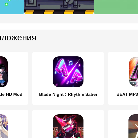
иложения
tle HD Mod
Blade Night : Rhythm Saber
BEAT MP3