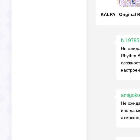
b-19795
Не ожида
Rhythm B
сложност
настроен
amigoko
Не ожида
иногда м
атмосфер