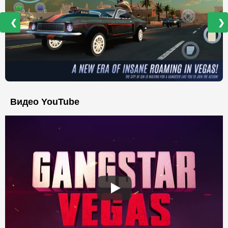
❮
❯
Видео YouTube