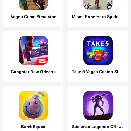
Vegas Crime Simulator
Miami Rope Hero Spider Game 2
Gangstar New Orleans
Take 5 Vegas Casino Slot Games
BombSquad
Stickman Legends Offline Games