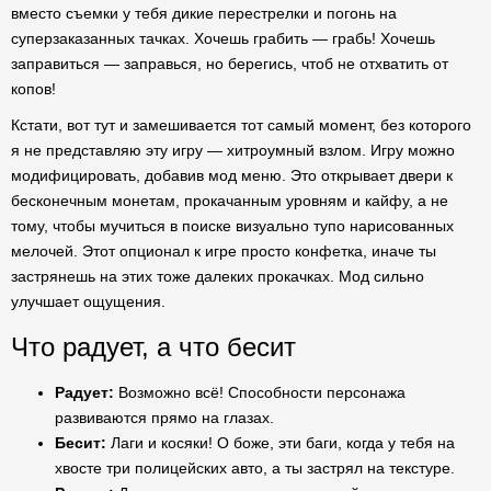
вместо съемки у тебя дикие перестрелки и погонь на
суперзаказанных тачках. Хочешь грабить — грабь! Хочешь
заправиться — заправься, но берегись, чтоб не отхватить от
копов!
Кстати, вот тут и замешивается тот самый момент, без которого
я не представляю эту игру — хитроумный взлом. Игру можно
модифицировать, добавив мод меню. Это открывает двери к
бесконечным монетам, прокачанным уровням и кайфу, а не
тому, чтобы мучиться в поиске визуально тупо нарисованных
мелочей. Этот опционал к игре просто конфетка, иначе ты
застрянешь на этих тоже далеких прокачках. Мод сильно
улучшает ощущения.
Что радует, а что бесит
Радует:
Возможно всё! Способности персонажа
развиваются прямо на глазах.
Бесит:
Лаги и косяки! О боже, эти баги, когда у тебя на
хвосте три полицейских авто, а ты застрял на текстуре.