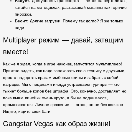
Радует:
Доступность транспорта — летай на вертолетах,
катайся на мотоциклах, растаскивай машины как горячие
пирожки.
Бесит:
Долгие загрузки! Почему так долго? Я же только
нади...
Multiplayer режим — давай, затащим
вместе!
Как же я ждал, когда в игре наконец запустится мультиплеер!
Приятно видеть, как надо запаковать свою технику с друзьями,
просто надергать врагам имбовые скины и забрать с собой
награды. Мы с пацанами иногда устраиваем турниры — кто
тыкнет больше копов без штрафа! Это, конечно, доставляет, но
пока выше линейки очень круто, я бы не поднимался,
промахивается. Личное сражение — огонь, но не без косяков.
Ищите, ищите свои баги!
Gangstar Vegas как образ жизни!