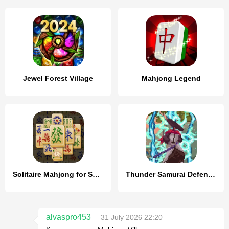
Jewel Forest Village
Mahjong Legend
Solitaire Mahjong for Seniors
Thunder Samurai Defend Village
alvaspro453
31 July 2026 22:20