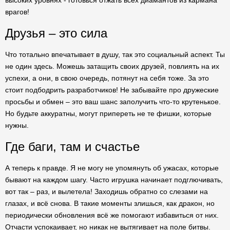
высоких уровнях - готовься отжать всех диамантов из кармана
врагов!
Друзья – это сила
Что тотально впечатывает в душу, так это социальный аспект. Ты
не один здесь. Можешь затащить своих друзей, повлиять на их
успехи, а они, в свою очередь, потянут на себя тоже. За это
стоит подбодрить разработчиков! Не забывайте про дружеские
просьбы и обмен – это ваш шанс заполучить что-то крутенькое.
Но будьте аккуратны, могут припереть не те фишки, которые
нужны.
Где баги, там и счастье
А теперь к правде. Я не могу не упомянуть об ужасах, которые
бывают на каждом шагу. Часто игрушка начинает подглючивать,
вот так – раз, и вылетела! Заходишь обратно со слезами на
глазах, и всё снова. В такие моменты злишься, как дракон, но
периодически обновления всё же помогают избавиться от них.
Отчасти успокаивает, но никак не вытягивает на поле битвы.