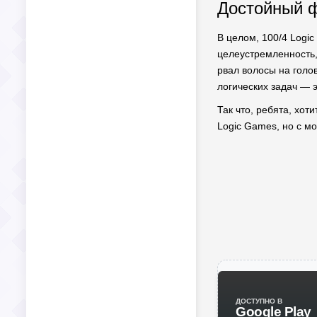
Достойный ф
В целом, 100/4 Logi
целеустремленность,
рвал волосы на голо
логических задач — э
Так что, ребята, хот
Logic Games, но с м
ДОСТУПНО В
Google Play