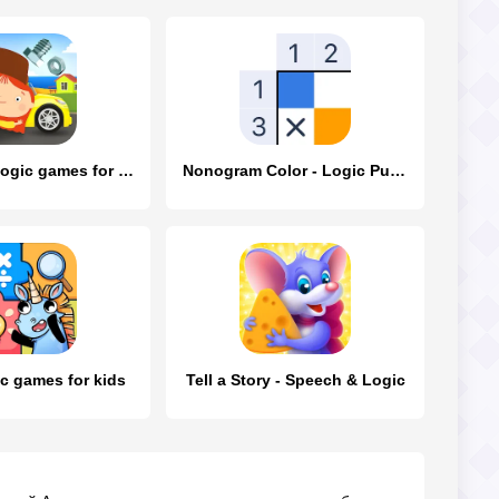
McWheelie logic games for kids
Nonogram Color - Logic Puzzle
c games for kids
Tell a Story - Speech & Logic