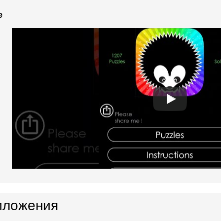
e
иложения