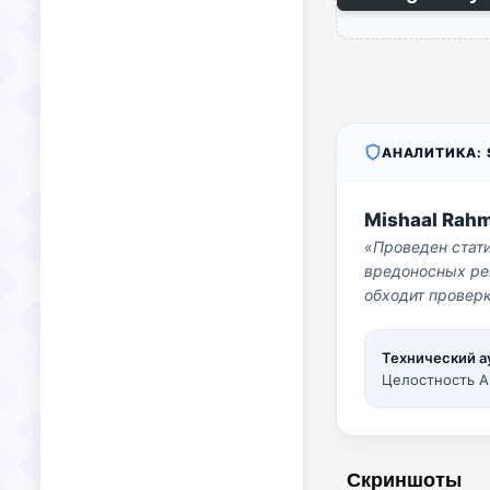
АНАЛИТИКА: S
Mishaal Rah
«Проведен стат
вредоносных per
обходит проверк
Технический а
Целостность A
Скриншоты