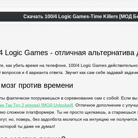
Скачать 100/4 Logic Games-Time Killers [МОД
4 Logic Games - отличная альтернатива
те, как убить время на телефоне, 100/4 Logic Games действительн
 вопросов и 4 варианта ответа. Звучит как сам себе задавай задачи,
: мозг против времени
, ты фактически погружаешься в соревнование сам с собой. Если в
ик Так Тоу 2 игрока) [МОД Unlocked]
. Отличное дополнение с улуч
ико сложном платформере. Ты не просто щелкаешь, а стараешься за
ут, но, поверь, без задолбота молиться на интуицию не получится
 которой ты даже не думал!