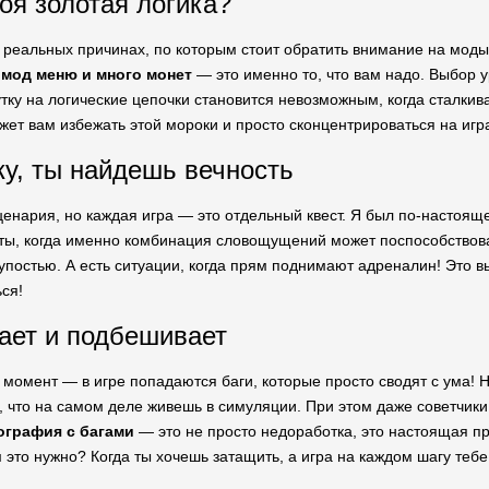
моя золотая логика?
реальных причинах, по которым стоит обратить внимание на моды и
о
мод меню и много монет
— это именно то, что вам надо. Выбор у
утку на логические цепочки становится невозможным, когда сталки
ет вам избежать этой мороки и просто сконцентрироваться на игр
ку, ты найдешь вечность
сценария, но каждая игра — это отдельный квест. Я был по-настоящ
ты, когда именно комбинация словощущений может поспособствоват
лупостью. А есть ситуации, когда прям поднимают адреналин! Это 
ься!
ает и подбешивает
 момент — в игре попадаются баги, которые просто сводят с ума! Н
 что на самом деле живешь в симуляции. При этом даже советчики
ография с багами
— это не просто недоработка, это настоящая п
 это нужно? Когда ты хочешь затащить, а игра на каждом шагу теб