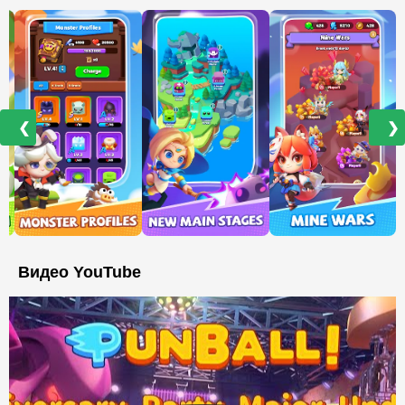
❮
❯
Видео YouTube