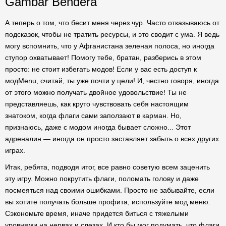
Gambar Bendera
А теперь о том, что бесит меня через чур. Часто отказываюсь от
подсказок, чтобы не тратить ресурсы, и это сводит с ума. Я ведь
могу вспомнить, что у Афганистана зеленая полоса, но иногда
ступор охватывает! Помогу тебе, братан, разберись в этом
просто: не стоит избегать модов! Если у вас есть доступ к
модMenu, считай, ты уже почти у цели! И, честно говоря, иногда
от этого можно получать двойное удовольствие! Ты не
представляешь, как круто чувствовать себя настоящим
знатоком, когда флаги сами заползают в карман. Но,
признаюсь, даже с модом иногда бывает сложно... Этот
адреналин — иногда он просто заставляет забыть о всех других
играх.
Итак, ребята, подводя итог, все равно советую всем заценить
эту игру. Можно покрутить флаги, поломать голову и даже
посмеяться над своими ошибками. Просто не забывайте, если
вы хотите получать больше профита, используйте мод меню.
Сэкономьте время, иначе придется биться с тяжелыми
уровнями на нервах и слезах. И кто бы мог подумать, что флаги