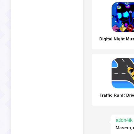
Digital Night Mus
Traffic Run!: Dr
atlon4ik
Момент, 