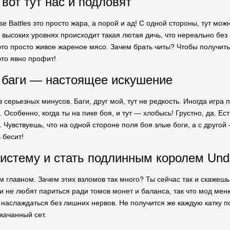
вот тут нас и подловят
e Battles это просто жара, а порой и ад! С одной стороны, тут м
 высоких уровнях происходит такая лютая дичь, что нереально без м
то просто живое жареное мясо. Зачем брать читы? Чтобы получит
это явно профит!
 баги — настоящее искушение
 серьезных минусов. Баги, друг мой, тут не редкость. Иногда игра 
. Особенно, когда ты на пике боя, и тут — хлобысь! Грустно, да. 
 Чувствуешь, что на одной стороне поля боя злые боги, а с другой
 бесит!
систему и стать подлинным королем Und
 главном. Зачем этих взломов так много? Ты сейчас так и скажешь
ки не любят париться ради томов монет и баланса, так что мод ме
и наслаждаться без лишних нервов. Не получится же каждую катку п
качанный сет.