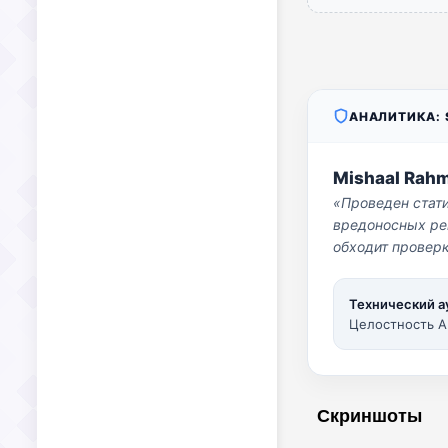
АНАЛИТИКА: S
Mishaal Rah
«Проведен стат
вредоносных per
обходит проверк
Технический а
Целостность A
Скриншоты