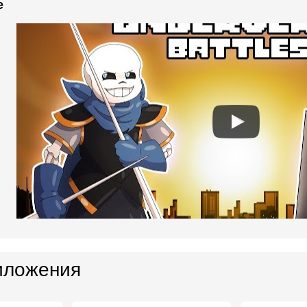
e
иложения