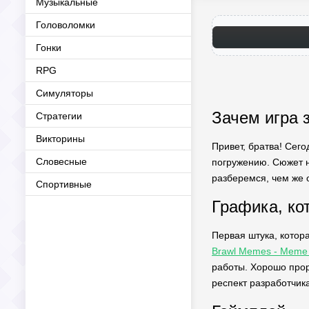
Музыкальные
Головоломки
Гонки
RPG
Симуляторы
Зачем игра 
Стратегии
Викторины
Привет, братва! Сег
Словесные
погружению. Сюжет н
разберемся, чем же о
Спортивные
Графика, ко
Первая штука, котора
Brawl Memes - Meme 
работы. Хорошо прор
респект разработчика