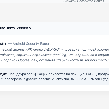
Скачать Underverse Battles
ECURITY VERIFIED
man
— Android Security Expert
ический анализ APK через JADX-GUI и проверка подписей ключе
missions, скрытых перехватов (hooking) или обращения к под
у подписи Google Play, сохраняя стабильность на Android 14/15.
удит:
Процедура верификации опирается на принципы AOSP, прод
PK проверена: signature scheme v3 активна, лишние API-вызовы уда