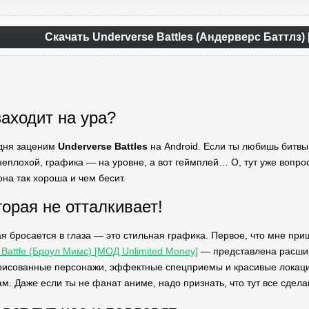
Скачать Underverse Battles (Андерверс Баттлз)
заходит на ура?
одня заценим
Underverse Battles
на Android. Если ты любишь битвы
еплохой, графика — на уровне, а вот геймплей… О, тут уже вопрос 
на так хороша и чем бесит.
торая не отталкивает!
я бросается в глаза — это стильная графика. Первое, что мне при
Battle (Броул Мимс) [МОД Unlimited Money]
— представлена расшир
исованные персонажи, эффектные спецприемы и красивые локации.
м. Даже если ты не фанат аниме, надо признать, что тут все сдела