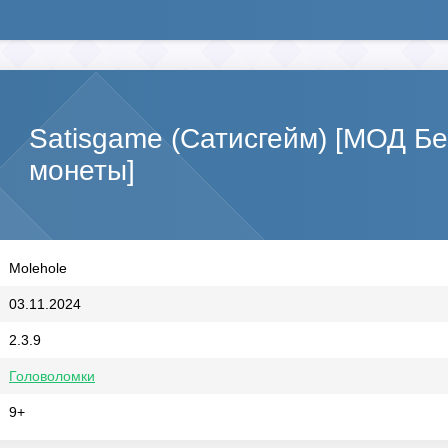
Satisgame (Сатисгейм) [МОД Б
монеты]
Molehole
03.11.2024
2.3.9
Головоломки
9+