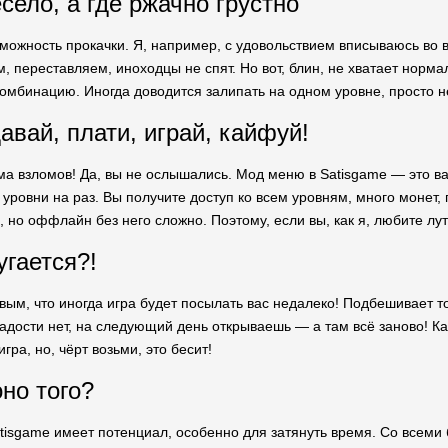
село, а где ржачно грустно
зможность прокачки. Я, например, с удовольствием вписываюсь во 
, переставляем, иноходцы не спят. Но вот, блин, не хватает норм
омбинацию. Иногда доводится залипать на одном уровне, просто не
авай, плати, играй, кайфуй!
ема взломов! Да, вы не ослышались. Мод меню в Satisgame — это ва
уровни на раз. Вы получите доступ ко всем уровням, много монет, 
 но оффлайн без него сложно. Поэтому, если вы, как я, любите лут
угается?!
вым, что иногда игра будет посылать вас недалеко! Подбешивает то
дости нет, на следующий день открываешь — а там всё заново! Как 
гра, но, чёрт возьми, это бесит!
оно того?
atisgame имеет потенциал, особенно для затянуть время. Со всеми