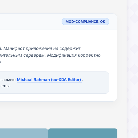
MOD-COMPLIANCE: OK
й. Манифест приложения не содержит
озрительным серверам. Модификация корректно
»
вигаемые
Mishaal Rahman (ex-XDA Editor)
.
лены.