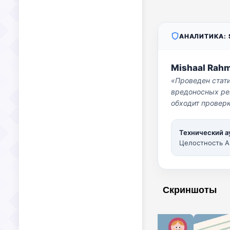
АНАЛИТИКА: S
Mishaal Rah
«Проведен стат
вредоносных per
обходит проверк
Технический а
Целостность A
Скриншоты