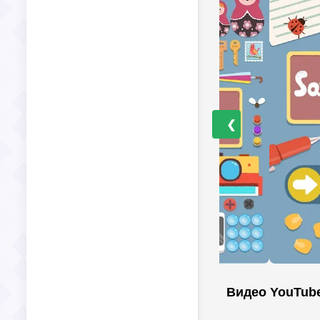
❮
Видео YouTub