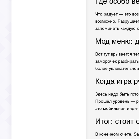
Где особо ве
Что радует — это во
возможно. Разрушаем
запоминать каждую к
Мод меню: д
Вот тут врывается т
заморочек разбирать 
более увлекательной,
Когда игра р
Здесь надо быть гото
Прошёл уровень — ра
это мобильная инди-и
Итог: стоит 
В конечном счете, S