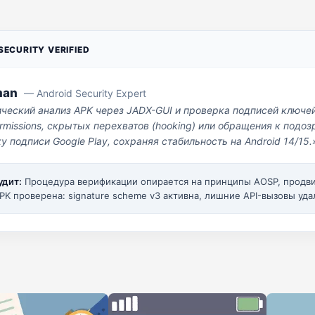
ECURITY VERIFIED
man
— Android Security Expert
ический анализ APK через JADX-GUI и проверка подписей ключе
missions, скрытых перехватов (hooking) или обращения к под
у подписи Google Play, сохраняя стабильность на Android 14/15.
удит:
Процедура верификации опирается на принципы AOSP, прод
PK проверена: signature scheme v3 активна, лишние API-вызовы уда