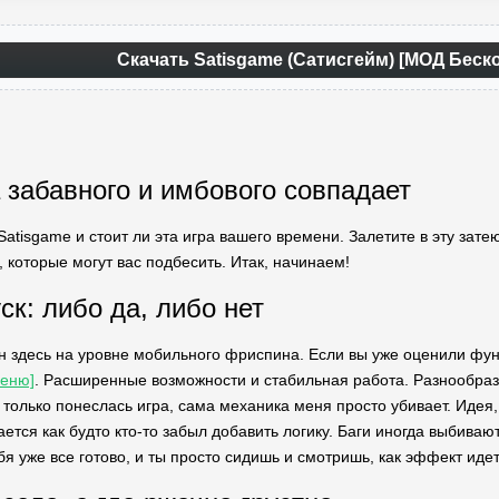
Скачать Satisgame (Сатисгейм) [МОД Бес
 забавного и имбового совпадает
Satisgame и стоит ли эта игра вашего времени. Залетите в эту затею
 которые могут вас подбесить. Итак, начинаем!
ск: либо да, либо нет
н здесь на уровне мобильного фриспина. Если вы уже оценили фу
Меню]
. Расширенные возможности и стабильная работа. Разнообра
 только понеслась игра, сама механика меня просто убивает. Идея,
ется как будто кто-то забыл добавить логику. Баги иногда выбиваю
ебя уже все готово, и ты просто сидишь и смотришь, как эффект иде