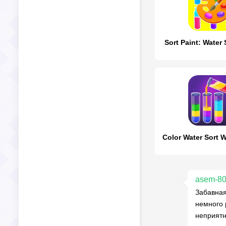
Sort Paint: Water 
asem-8
Забавная
немного 
неприятн