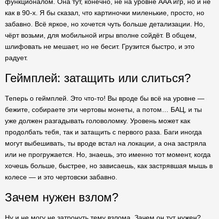
функционалом. Она тут, конечно, не на уровне AAA игр, но и не
как в 90-х. Я бы сказал, что картиночки миленькие, просто, но
забавно. Всё яркое, но хочется чуть больше детализации. Но,
чёрт возьми, для мобильной игры вполне сойдёт. В общем,
шлифовать не мешает, но не бесит. Грузится быстро, и это
радует.
Геймплей: затащить или слиться?
Теперь о геймплей. Это что-то! Вы вроде бы всё на уровне —
бежите, собираете эти чертовы монеты, а потом… БАЦ, и ты
уже должен разгадывать головоломку. Уровень может как
продолбать тебя, так и затащить с первого раза. Баги иногда
могут выбешивать, ты вроде встал на локации, а она застряла
или не прогружается. Но, знаешь, это именно тот момент, когда
хочешь больше, быстрее, но зависаешь, как застрявшая мышь в
колесе — и это чертовски забавно.
Зачем нужен взлом?
Ну и не могу не затронуть тему взлома. Зачем он тут нужен?