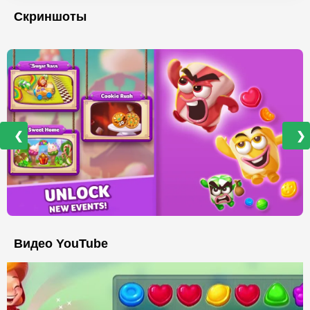
Скриншоты
❮
❯
Видео YouTube