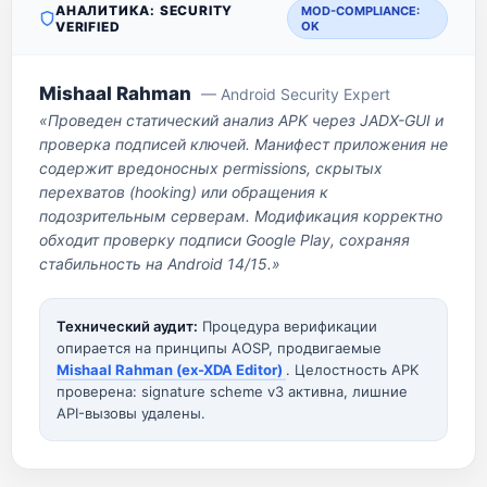
АНАЛИТИКА: SECURITY
MOD-COMPLIANCE:
VERIFIED
OK
Mishaal Rahman
— Android Security Expert
«Проведен статический анализ APK через JADX-GUI и
проверка подписей ключей. Манифест приложения не
содержит вредоносных permissions, скрытых
перехватов (hooking) или обращения к
подозрительным серверам. Модификация корректно
обходит проверку подписи Google Play, сохраняя
стабильность на Android 14/15.»
Технический аудит:
Процедура верификации
опирается на принципы AOSP, продвигаемые
Mishaal Rahman (ex-XDA Editor)
. Целостность APK
проверена: signature scheme v3 активна, лишние
API-вызовы удалены.