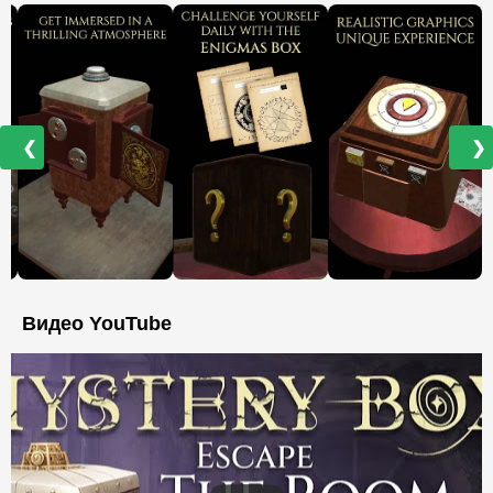
❮
❯
Видео YouTube