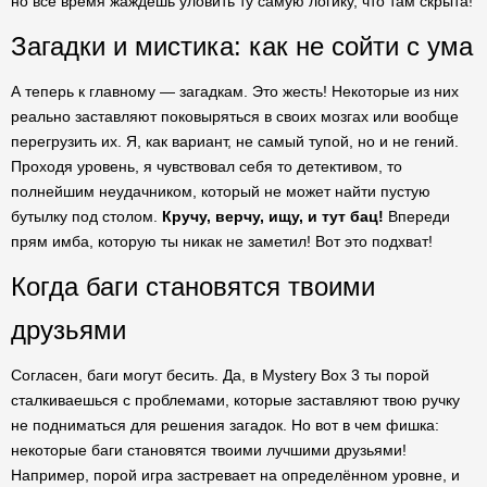
но всё время жаждешь уловить ту самую логику, что там скрыта!
Загадки и мистика: как не сойти с ума
А теперь к главному — загадкам. Это жесть! Некоторые из них
реально заставляют поковыряться в своих мозгах или вообще
перегрузить их. Я, как вариант, не самый тупой, но и не гений.
Проходя уровень, я чувствовал себя то детективом, то
полнейшим неудачником, который не может найти пустую
бутылку под столом.
Кручу, верчу, ищу, и тут бац!
Впереди
прям имба, которую ты никак не заметил! Вот это подхват!
Когда баги становятся твоими
друзьями
Согласен, баги могут бесить. Да, в Mystery Box 3 ты порой
сталкиваешься с проблемами, которые заставляют твою ручку
не подниматься для решения загадок. Но вот в чем фишка:
некоторые баги становятся твоими лучшими друзьями!
Например, порой игра застревает на определённом уровне, и