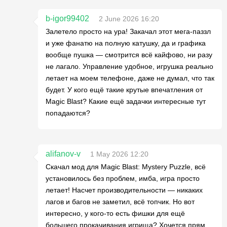
b-igor99402
2 June 2026 16:20
Залетело просто на ура! Закачал этот мега-паззл
и уже фанатю на полную катушку, да и графика
вообще пушка — смотрится всё кайфово, ни разу
не лагало. Управление удобное, игрушка реально
летает на моем телефоне, даже не думал, что так
будет. У кого ещё такие крутые впечатления от
Magic Blast? Какие ещё задачки интересные тут
попадаются?
alifanov-v
1 May 2026 12:20
Скачал мод для Magic Blast: Mystery Puzzle, всё
установилось без проблем, имба, игра просто
летает! Насчет производительности — никаких
лагов и багов не заметил, всё топчик. Но вот
интересно, у кого-то есть фишки для ещё
большего прокачивания игрища? Хочется прям