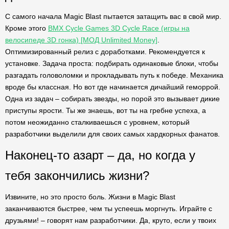
С самого начала Magic Blast пытается затащить вас в свой мир.
Кроме этого
BMX Cycle Games 3D Cycle Race (игры на
велосипеде 3D гонка) [МОД Unlimited Money]
.
Оптимизированный релиз с доработками. Рекомендуется к
установке. Задача проста: подбирать одинаковые блоки, чтобы
разгадать головоломки и прокладывать путь к победе. Механика
вроде бы классная. Но вот где начинается дичайший геморрой.
Одна из задач – собирать звезды, но порой это вызывает дикие
приступы ярости. Ты же знаешь, вот ты на гребне успеха, а
потом неожиданно сталкиваешься с уровнем, который
разработчики выделили для своих самых хардкорных фанатов.
Наконец-то азарт – да, но когда у
тебя закончились жизни?
Извините, но это просто боль. Жизни в Magic Blast
заканчиваются быстрее, чем ты успеешь моргнуть. Играйте с
друзьями! – говорят нам разработчики. Да, круто, если у твоих