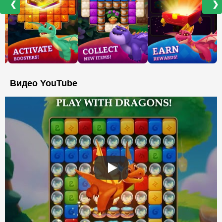
❮
❯
Видео YouTube