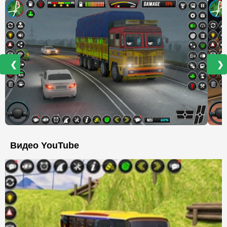
❮
❯
Видео YouTube