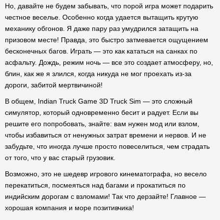
Но, давайте не будем забывать, что порой игра может подарить
честное веселье. Особенно когда удается вытащить крутую
механику обгонов. Я даже пару раз умудрился затащить на
призовом месте! Правда, это быстро затмевается ощущением
бесконечных багов. Играть — это как кататься на санках по
асфальту. Дождь, режим ночь — все это создает атмосферу, но,
блин, как же я злился, когда никуда не мог проехать из-за
дороги, забитой мертвичиной!
В общем, Indian Truck Game 3D Truck Sim — это сложный
симулятор, который одновременно бесит и радует. Если вы
решите его попробовать, знайте: вам нужен мод или взлом,
чтобы избавиться от ненужных затрат времени и нервов. И не
забудьте, что иногда лучше просто повеселиться, чем страдать
от того, что у вас старый грузовик.
Возможно, это не шедевр игрового кинематографа, но весело
перекатиться, посмеяться над багами и прокатиться по
индийским дорогам с взломами! Так что дерзайте! Главное —
хорошая компания и море позитивчика!