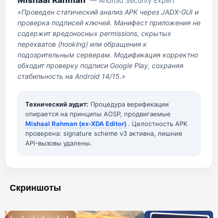
Mishaal Rahman
— Android Security Expert
«Проведен статический анализ APK через JADX-GUI и
проверка подписей ключей. Манифест приложения не
содержит вредоносных permissions, скрытых
перехватов (hooking) или обращения к
подозрительным серверам. Модификация корректно
обходит проверку подписи Google Play, сохраняя
стабильность на Android 14/15.»
Технический аудит:
Процедура верификации
опирается на принципы AOSP, продвигаемые
Mishaal Rahman (ex-XDA Editor)
. Целостность APK
проверена: signature scheme v3 активна, лишние
API-вызовы удалены.
Скриншоты